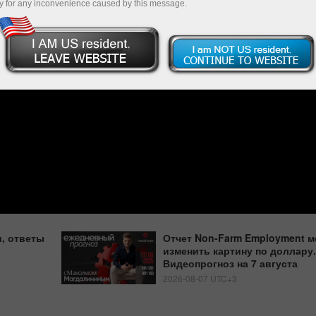
y for any inconvenience caused by this message.
, ответы
Отчет Non-Farm Employment м
изменить картину по доллару.
Видеопрогноз на 7 августа
2026-08-07 UTC+3