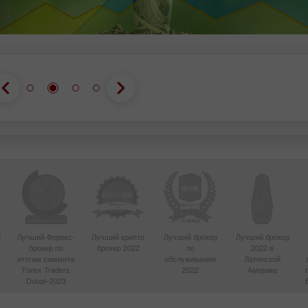
d
Лучший Форекс-
Лучший крипто
Лучший брокер
Лучший брокер
брокер по
брокер 2022
по
2022 в
4
итогам саммита
обслуживанию
Латинской
Forex Traders
2022
Америке
Dubai–2023