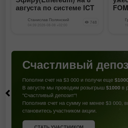
августа по системе ICT
FOM
Эфир продолжает второй виток
Пара 
Станислав Полянский
Г
748
восходящей коррекции в рамках
двигал
04:39 2026-08-08 +02:00
1
нисходящего тренда, практически
ожидая
,
полностью копируя движения
которы
биткоина. За последние несколько
И эти 
недель курс эфира практически не
под сп
изменился. На 4-часовом ТФ
проце
сформировался флэт. Таким
Счастливый депо
Пополни счет на $3 000 и получи еще
$100
В августе мы проводим розыгрыш
$1000
в 
"Счастливый депозит"!
Пополнив счет на сумму не менее $3 000, 
становитесь участником акции.
СТАТЬ УЧАСТНИКОМ
СТАТЬ УЧАСТНИКОМ
ПОЛУЧИТЬ БОНУС
СТАТЬ УЧАСТНИКОМ