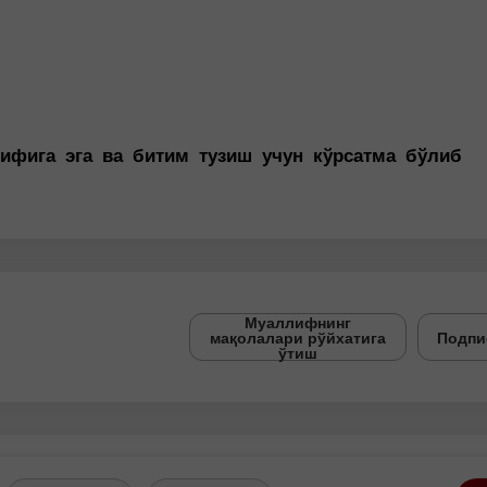
сифига эга ва битим тузиш учун кўрсатма бўлиб
Муаллифнинг
мақолалари рўйхатига
Подпи
ўтиш