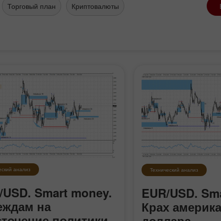
Торговый план
Криптовалюты
еский анализ
Технический анализ
/USD. Smart money.
EUR/USD. Sma
еждам на
Крах америк
сточение политики
доллара