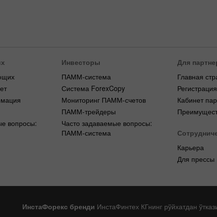
их
Инвесторы
Для партне
ющих
ПАММ-система
Главная стр
ет
Система ForexCopy
Регистраци
рмация
Мониторинг ПАММ-счетов
Кабинет па
ПАММ-трейдеры
Преимущест
ые вопросы:
Часто задаваемые вопросы:
ПАММ-система
Сотруднич
Карьера
Для прессы
ИнстаФорекс бренди
ИнстаФинтех КГнинг рўйхатдан ўтказ