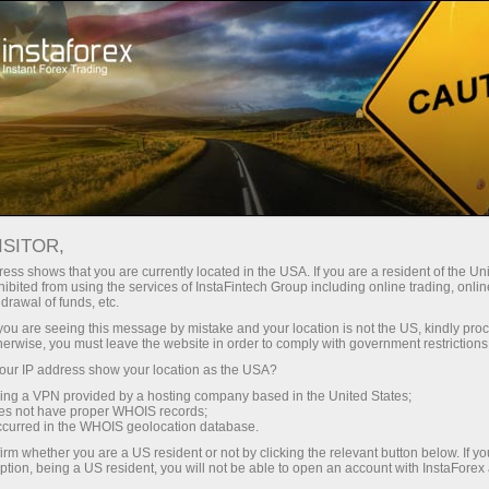
Ҳисоб-варағини тез очиш
Савдо платформаси
Энди иш
шлаётганлар
Инвесторлар учун
Ҳамкорлар учун
Промоак
учун
ISITOR,
ess shows that you are currently located in the USA. If you are a resident of the Uni
орекс:
ibited from using the services of InstaFintech Group including online trading, online
drawal of funds, etc.
ации,
-варағини очиш
k you are seeing this message by mistake and your location is not the US, kindly pro
herwise, you must leave the website in order to comply with government restrictions
ur IP address show your location as the USA?
sing a VPN provided by a hosting company based in the United States;
oes not have proper WHOIS records;
occurred in the WHOIS geolocation database.
irm whether you are a US resident or not by clicking the relevant button below. If y
ption, being a US resident, you will not be able to open an account with InstaForex