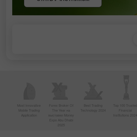
Most Innovative
Forex Broker Of
Best Trading
Top 100 Truste
Mobile Trading
The Year на
Technology 2024
Financial
Application
выставке Money
Institutions 202
Expo Abu Dhabi
2025