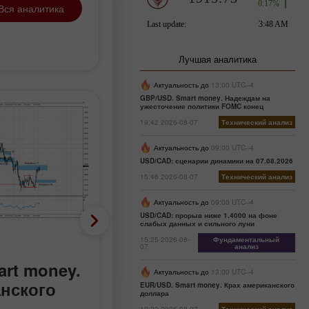
Вся аналитика
Лучшая аналитика
Актуальность до
13:00 UTC--4
GBP/USD. Smart money. Надеждам на
ужесточение политики FOMC конец
19:42 2026-08-07
Технический анализ
Актуальность до
09:00 UTC--4
USD/CAD: сценарии динамики на 07.08.2026
15:46 2026-08-07
Технический анализ
Актуальность до
09:00 UTC--4
USD/CAD: прорыв ниже 1.4000 на фоне
слабых данных и сильного луни
Технический анализ
15:25 2026-08-
Фундаментальный
07
анализ
rt money.
USD/CAD: сценарии
Актуальность до
13:00 UTC--4
анского
динамики на 07.08.202
EUR/USD. Smart money. Крах американского
доллара