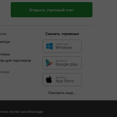
Открыть торговый счет
ров
Скачать терминал
аница
я
ртнера
ва для партнеров
ество
Смотреть еще...
илган мулки ҳисобланади