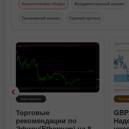
Аналитические обзоры
Фундаментальный анализ
Технический анализ
Горячий прогноз
Криптовалюты
Технич
Торговые
GBP
в
рекомендации по
Над
Эфиру(Ethereum) на 8
уже