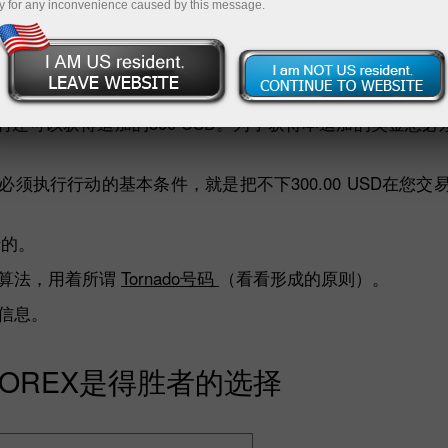
y for any inconvenience caused by this message.
”行动范围内在公司主顾中间进行三张“Grand Mix Fight 
胜者们获得竞争的贵宾区门票或者向他/她们交易账户上500
们还可以获得追加的500 USD。为了获得本追加的奖金您
须执行行动的基本条件，就是把不下300.00 USD在您交
行的。
明算法，用着所谓
Tornado号码
（看看形成的原则）。
信息。
AFOREX是得胜者的选择