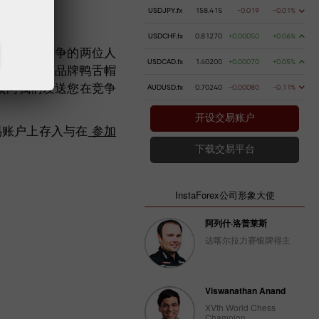
USDJPY.fx
158.415
-0.019
-0.01%
USDCHF.fx
0.81270
+0.00050
+0.06%
2011”系列竞争的两位人
USDCAD.fx
1.40200
+0.00070
+0.05%
 USD以及品牌鸭舌帽
必须向我们发送您在竞争
AUDUSD.fx
0.70240
-0.00080
-0.11%
开设交易账户
易账户上存入与在
参加
下载交易平台
InstaForex公司形象大使
阿列什·洛普莱斯
达喀尔拉力赛银牌得主
Viswanathan Anand
XVth World Chess
Champion