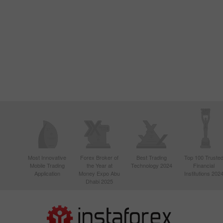
Most Innovative
Forex Broker of
Best Trading
Top 100 Truste
Mobile Trading
the Year at
Technology 2024
Financial
Application
Money Expo Abu
Institutions 202
Dhabi 2025