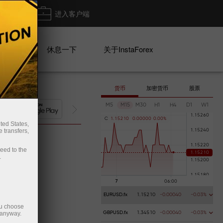
出金
进入客户端
系列
休息一下
关于InstaForex
货币
加密货币
股票
M5
M15
M30
H1
H4
D1
W1
Deposit money
M
C
1
.
1
5
2
1
0
0
.
0
0
0
0
0
0
.
0
0
%
ted States,
 transfers,
ceed to the
.
EURUSD.fx
1.15210
-0.00040
-0.03%
ou choose
 anyway.
GBPUSD.fx
1.34510
-0.00040
-0.03%