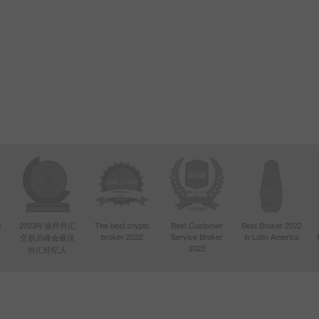
d
2023年迪拜外汇
The best crypto
Best Customer
Best Broker 2022
broker 2022
Service Broker
in Latin America
交易员峰会最佳
4
2022
外汇经纪人