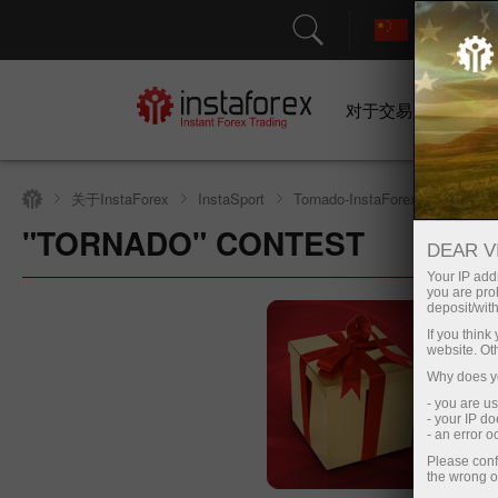
对于交易者
关于InstaForex
InstaSport
Tornado-InstaForex fight club
"TORNADO" CONTEST
Open trading account
Op
DEAR V
Your IP addr
you are proh
deposit/with
If you thin
website. Ot
Why does yo
- you are u
- your IP d
- an error 
Please conf
the wrong o