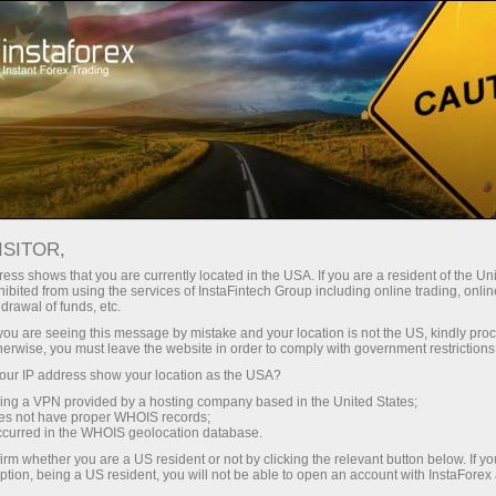
支持
即时开户
交易平台
入金/
初学者
投资者
对于合作伙伴
广告
"Tornado" contest
en demo account
ISITOR,
ess shows that you are currently located in the USA. If you are a resident of the Uni
ibited from using the services of InstaFintech Group including online trading, online
drawal of funds, etc.
k you are seeing this message by mistake and your location is not the US, kindly pro
herwise, you must leave the website in order to comply with government restrictions
ur IP address show your location as the USA?
sing a VPN provided by a hosting company based in the United States;
oes not have proper WHOIS records;
occurred in the WHOIS geolocation database.
irm whether you are a US resident or not by clicking the relevant button below. If y
ption, being a US resident, you will not be able to open an account with InstaForex