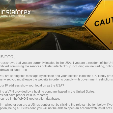
对于交易员
开立账户
立即开通账户
ISITOR,
Open account with
ess shows that you are currently located in the USA. If you are a resident of the Uni
ibited from using the services of InstaFintech Group including online trading, online
InstaForex
drawal of funds, etc.
k you are seeing this message by mistake and your location is not the US, kindly pro
herwise, you must leave the website in order to comply with government restrictions
Account registration will not take much time and
ur IP address show your location as the USA?
will give a beginner ample opportunities for a
sing a VPN provided by a hosting company based in the United States;
successful start on Forex. You will be able to
oes not have proper WHOIS records;
use a welcome bonus, which will double your
occurred in the WHOIS geolocation database.
deposit!
irm whether you are a US resident or not by clicking the relevant button below. If y
ption, being a US resident, you will not be able to open an account with InstaForex