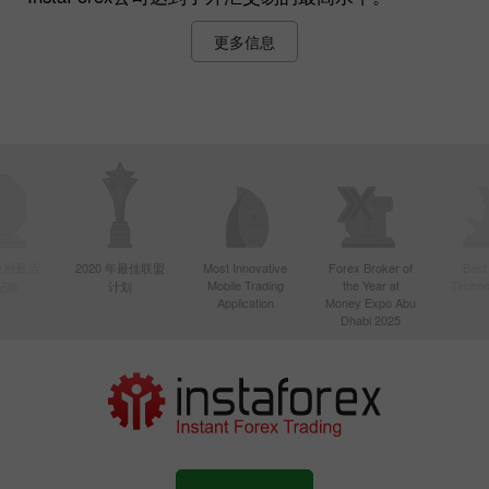
更多信息
年亚洲最活
2020 年最佳联盟
Most Innovative
Forex Broker of
Best
Mobile Trading
the Year at
Techno
纪商
计划
Application
Money Expo Abu
Dhabi 2025