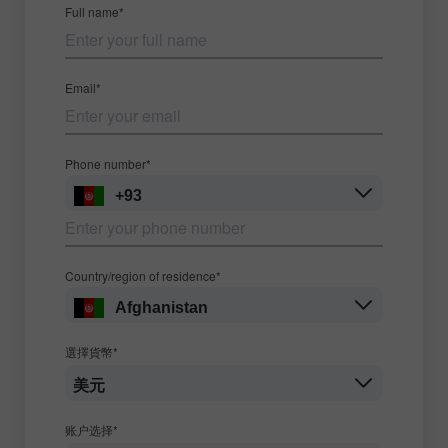
Full name*
Email*
Phone number*
+93
Country/region of residence*
Afghanistan
選擇貨幣*
美元
账户选择*