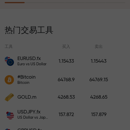
风险保险计划补偿您的亏损，并保
证6个月内利润增长3倍。放心交易—
热门交易工具
您的资金受到保护！
工具
买入
卖出
EURUSD.fx
1.15433
1.15443
Euro vs US Dollar
充值账户—获得比存款大1000倍的
#Bitcoin
奖金。X1000不是印刷错误。存款
64768.9
64769.15
Bitcoin
越大，倍数越高。
GOLD.m
4268.53
4268.65
USDJPY.fx
157.872
157.879
US Dollar vs Japanese Yen