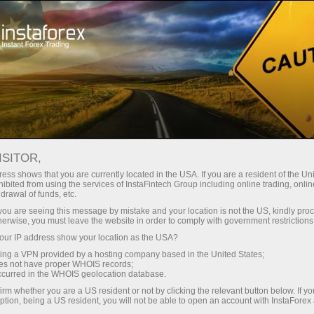
最低
点差—最大收益
ISITOR,
ess shows that you are currently located in the USA. If you are a resident of the Uni
每笔存款
ibited from using the services of InstaFintech Group including online trading, online
通过InstaForex获得真正竞争力的机
drawal of funds, etc.
会：最高1:5000杠杆，市场上最佳
30%奖金
k you are seeing this message by mistake and your location is not the US, kindly pro
点差和手续费，以及股票和指数交
herwise, you must leave the website in order to comply with government restrictions
易的优惠条件
ur IP address show your location as the USA?
交易速度
sing a VPN provided by a hosting company based in the United States;
oes not have proper WHOIS records;
与赛道速度
occurred in the WHOIS geolocation database.
irm whether you are a US resident or not by clicking the relevant button below. If y
ption, being a US resident, you will not be able to open an account with InstaForex
您的专属礼物大奖
我们开发了奖金系统，使交易更具