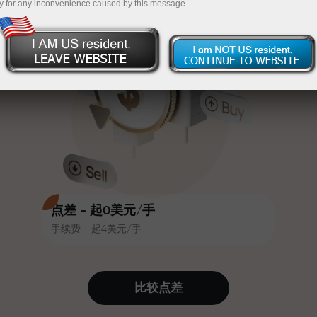
y for any inconvenience caused by this message.
吸引力。每位InstaForex客户在入金
InstaForex
充值$333—选择价值高达$1,500的礼物
时可获得高达30%的奖金，并享受
其他促销活动和优惠
无风险交易—
我们保证您的利润
赛道速度与交易速度共享相同价值
最高X1000奖金—市场上最大倍数
观。Ales Loprais将刺激与纪律元素
带入交易世界，作为InstaForex合作
伙伴，激励客户实现雄心勃勃的目
标
点差 - 起0美元/手
手续费 - 起4美元/手
我们提供真实礼物—不是奖金，不是
优惠码。每位InstaForex客户仅需充
值账户即可获得iPhone、MacBook
比较点差
或梦想旅行