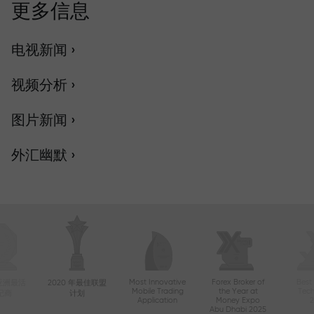
更多信息
电视新闻 ›
视频分析 ›
图片新闻 ›
外汇幽默 ›
Most Innovative
Forex Broker of
Best
年亚洲最活
2020 年最佳联盟
Mobile Trading
the Year at
Tec
纪商
计划
Application
Money Expo
Abu Dhabi 2025