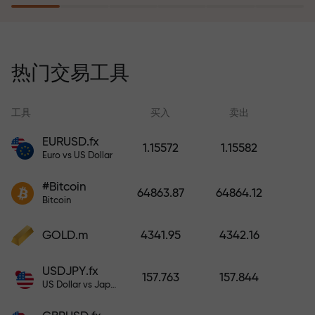
风险保险计划补偿您的亏损，并保
证6个月内利润增长3倍。放心交易—
热门交易工具
您的资金受到保护！
工具
买入
卖出
EURUSD.fx
1.15572
1.15582
Euro vs US Dollar
充值账户—获得比存款大1000倍的
#Bitcoin
奖金。X1000不是印刷错误。存款
64863.87
64864.12
Bitcoin
越大，倍数越高。
GOLD.m
4341.95
4342.16
USDJPY.fx
157.763
157.844
US Dollar vs Japanese Yen