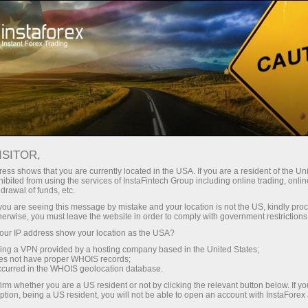
最低
点差—最大收益
ISITOR,
ess shows that you are currently located in the USA. If you are a resident of the Uni
每笔存款
ibited from using the services of InstaFintech Group including online trading, online
通过InstaForex获得真正竞争力的机
drawal of funds, etc.
会：最高1:5000杠杆，市场上最佳
30%奖金
k you are seeing this message by mistake and your location is not the US, kindly pro
点差和手续费，以及股票和指数交
herwise, you must leave the website in order to comply with government restrictions
易的优惠条件
ur IP address show your location as the USA?
交易速度
sing a VPN provided by a hosting company based in the United States;
oes not have proper WHOIS records;
与赛道速度
occurred in the WHOIS geolocation database.
irm whether you are a US resident or not by clicking the relevant button below. If y
ption, being a US resident, you will not be able to open an account with InstaForex
您的专属礼物大奖
我们开发了奖金系统，使交易更具