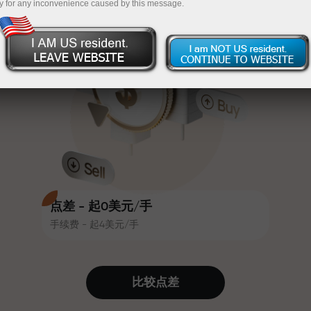
y for any inconvenience caused by this message.
吸引力。每位InstaForex客户在入金
InstaForex
充值$333—选择价值高达$1,500的礼物
时可获得高达30%的奖金，并享受
其他促销活动和优惠
无风险交易—
我们保证您的利润
赛道速度与交易速度共享相同价值
最高X1000奖金—市场上最大倍数
观。Ales Loprais将刺激与纪律元素
带入交易世界，作为InstaForex合作
伙伴，激励客户实现雄心勃勃的目
标
点差 - 起0美元/手
手续费 - 起4美元/手
我们提供真实礼物—不是奖金，不是
优惠码。每位InstaForex客户仅需充
值账户即可获得iPhone、MacBook
比较点差
或梦想旅行