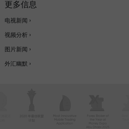
更多信息
电视新闻 ›
视频分析 ›
图片新闻 ›
外汇幽默 ›
Most Innovative
Forex Broker of
Best
年亚洲最活
2020 年最佳联盟
Mobile Trading
the Year at
Tec
纪商
计划
Application
Money Expo
Abu Dhabi 2025