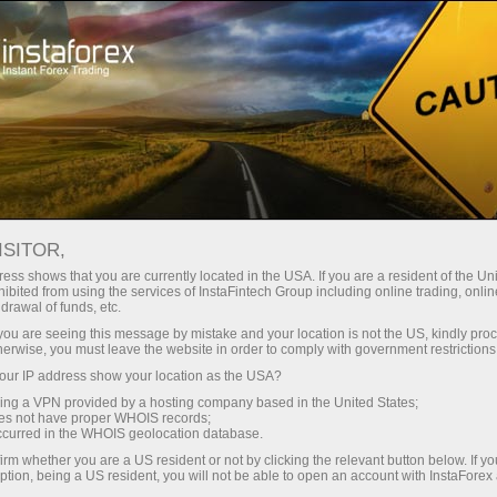
最低
点差—最大收益
ISITOR,
ess shows that you are currently located in the USA. If you are a resident of the Uni
每笔存款
ibited from using the services of InstaFintech Group including online trading, online
通过InstaForex获得真正竞争力的机
drawal of funds, etc.
会：最高1:5000杠杆，市场上最佳
30%奖金
k you are seeing this message by mistake and your location is not the US, kindly pro
点差和手续费，以及股票和指数交
herwise, you must leave the website in order to comply with government restrictions
易的优惠条件
ur IP address show your location as the USA?
交易速度
sing a VPN provided by a hosting company based in the United States;
oes not have proper WHOIS records;
与赛道速度
occurred in the WHOIS geolocation database.
irm whether you are a US resident or not by clicking the relevant button below. If y
ption, being a US resident, you will not be able to open an account with InstaForex
您的专属礼物大奖
我们开发了奖金系统，使交易更具