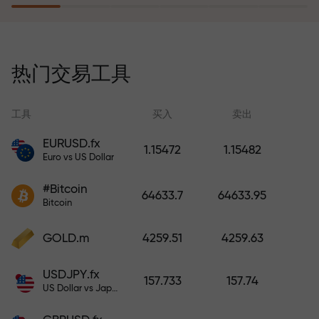
风险保险计划补偿您的亏损，并保
证6个月内利润增长3倍。放心交易—
热门交易工具
您的资金受到保护！
工具
买入
卖出
EURUSD.fx
1.15472
1.15482
Euro vs US Dollar
充值账户—获得比存款大1000倍的
#Bitcoin
奖金。X1000不是印刷错误。存款
64633.7
64633.95
Bitcoin
越大，倍数越高。
GOLD.m
4259.51
4259.63
USDJPY.fx
157.733
157.74
US Dollar vs Japanese Yen