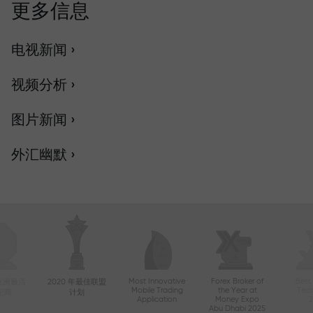
更多信息
电视新闻 ›
视频分析 ›
图片新闻 ›
外汇幽默 ›
Most Innovative
Forex Broker of
Best
年亚洲最活
2020 年最佳联盟
Mobile Trading
the Year at
Tec
纪商
计划
Application
Money Expo
Abu Dhabi 2025