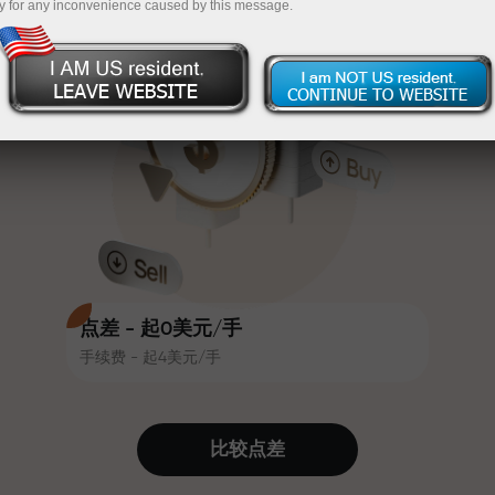
y for any inconvenience caused by this message.
吸引力。每位InstaForex客户在入金
InstaForex
充值$333—选择价值高达$1,500的礼物
时可获得高达30%的奖金，并享受
其他促销活动和优惠
无风险交易—
我们保证您的利润
赛道速度与交易速度共享相同价值
最高X1000奖金—市场上最大倍数
观。Ales Loprais将刺激与纪律元素
带入交易世界，作为InstaForex合作
伙伴，激励客户实现雄心勃勃的目
标
点差 - 起0美元/手
手续费 - 起4美元/手
我们提供真实礼物—不是奖金，不是
优惠码。每位InstaForex客户仅需充
值账户即可获得iPhone、MacBook
比较点差
或梦想旅行