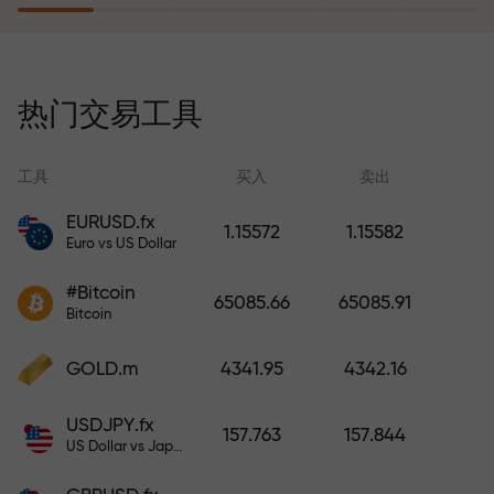
风险保险计划补偿您的亏损，并保
证6个月内利润增长3倍。放心交易—
热门交易工具
您的资金受到保护！
工具
买入
卖出
EURUSD.fx
1.15572
1.15582
Euro vs US Dollar
充值账户—获得比存款大1000倍的
#Bitcoin
奖金。X1000不是印刷错误。存款
65085.66
65085.91
Bitcoin
越大，倍数越高。
GOLD.m
4341.95
4342.16
USDJPY.fx
157.763
157.844
US Dollar vs Japanese Yen