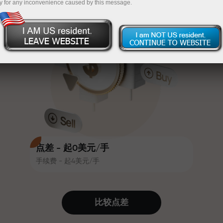
y for any inconvenience caused by this message.
吸引力。每位InstaForex客户在入金
InstaForex
充值$333—选择价值高达$1,500的礼物
时可获得高达30%的奖金，并享受
其他促销活动和优惠
无风险交易—
我们保证您的利润
赛道速度与交易速度共享相同价值
最高X1000奖金—市场上最大倍数
观。Ales Loprais将刺激与纪律元素
带入交易世界，作为InstaForex合作
伙伴，激励客户实现雄心勃勃的目
标
点差 - 起0美元/手
手续费 - 起4美元/手
我们提供真实礼物—不是奖金，不是
优惠码。每位InstaForex客户仅需充
值账户即可获得iPhone、MacBook
比较点差
或梦想旅行