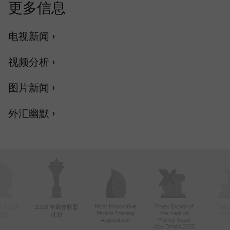
更多信息
电视新闻 ›
视频分析 ›
图片新闻 ›
外汇幽默 ›
Most Innovative
Forex Broker of
Best
年亚洲最活
2020 年最佳联盟
Mobile Trading
the Year at
Tec
纪商
计划
Application
Money Expo
Abu Dhabi 2025