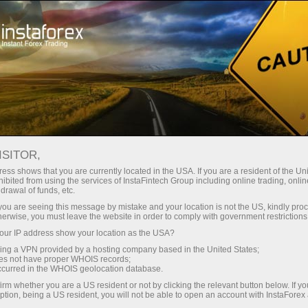
最低
点差—最大收益
ISITOR,
ess shows that you are currently located in the USA. If you are a resident of the Uni
每笔存款
ibited from using the services of InstaFintech Group including online trading, online
通过InstaForex获得真正竞争力的机
drawal of funds, etc.
会：最高1:5000杠杆，市场上最佳
30%奖金
k you are seeing this message by mistake and your location is not the US, kindly pro
点差和手续费，以及股票和指数交
herwise, you must leave the website in order to comply with government restrictions
易的优惠条件
ur IP address show your location as the USA?
交易速度
sing a VPN provided by a hosting company based in the United States;
oes not have proper WHOIS records;
与赛道速度
occurred in the WHOIS geolocation database.
irm whether you are a US resident or not by clicking the relevant button below. If y
ption, being a US resident, you will not be able to open an account with InstaForex
您的专属礼物大奖
我们开发了奖金系统，使交易更具