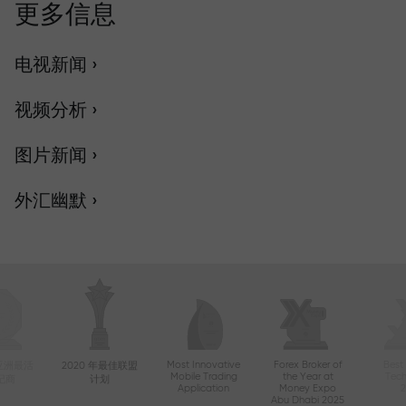
更多信息
电视新闻 ›
视频分析 ›
图片新闻 ›
外汇幽默 ›
Most Innovative
Forex Broker of
Best
年亚洲最活
2020 年最佳联盟
Mobile Trading
the Year at
Tec
纪商
计划
Application
Money Expo
Abu Dhabi 2025