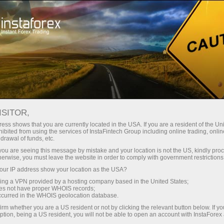
最低
点差—最大收益
ISITOR,
ess shows that you are currently located in the USA. If you are a resident of the Uni
每笔存款
ibited from using the services of InstaFintech Group including online trading, online
通过InstaForex获得真正竞争力的机
drawal of funds, etc.
会：最高1:5000杠杆，市场上最佳
30%奖金
k you are seeing this message by mistake and your location is not the US, kindly pro
点差和手续费，以及股票和指数交
herwise, you must leave the website in order to comply with government restrictions
易的优惠条件
ur IP address show your location as the USA?
交易速度
sing a VPN provided by a hosting company based in the United States;
oes not have proper WHOIS records;
与赛道速度
occurred in the WHOIS geolocation database.
irm whether you are a US resident or not by clicking the relevant button below. If y
ption, being a US resident, you will not be able to open an account with InstaForex
您的专属礼物大奖
我们开发了奖金系统，使交易更具