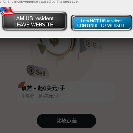
y for any inconvenience caused by this message.
吸引力。每位InstaForex客户在入金
InstaForex
充值$333—选择价值高达$1,500的礼物
时可获得高达30%的奖金，并享受
其他促销活动和优惠
无风险交易—
我们保证您的利润
赛道速度与交易速度共享相同价值
最高X1000奖金—市场上最大倍数
观。Ales Loprais将刺激与纪律元素
带入交易世界，作为InstaForex合作
伙伴，激励客户实现雄心勃勃的目
标
点差 - 起0美元/手
手续费 - 起4美元/手
我们提供真实礼物—不是奖金，不是
优惠码。每位InstaForex客户仅需充
值账户即可获得iPhone、MacBook
比较点差
或梦想旅行