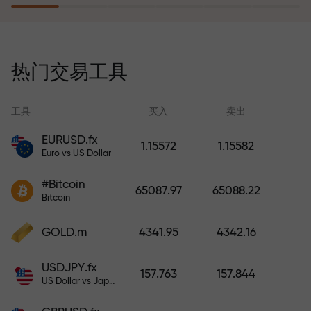
风险保险计划补偿您的亏损，并保
证6个月内利润增长3倍。放心交易—
热门交易工具
您的资金受到保护！
工具
买入
卖出
EURUSD.fx
1.15572
1.15582
Euro vs US Dollar
充值账户—获得比存款大1000倍的
#Bitcoin
奖金。X1000不是印刷错误。存款
65087.97
65088.22
Bitcoin
越大，倍数越高。
GOLD.m
4341.95
4342.16
USDJPY.fx
157.763
157.844
US Dollar vs Japanese Yen