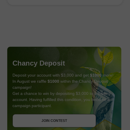
Chancy Deposit
Deposit your account with $3,000 and get
$1000
more!
In August we raffle
$1000
within the Chancy Deposit
campaign!
Get a chance to win by depositing $3,000 to a trading
account. Having fulfilled this condition, you become a
campaign participant.
JOIN CONTEST
GET BONUS
JOIN CONTEST
JOIN CONTEST