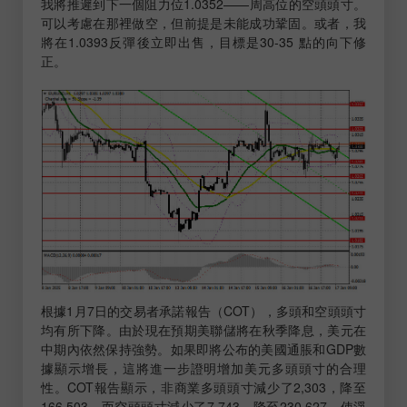
我將推遲到下一個阻力位1.0352——周高位的空頭頭寸。
可以考慮在那裡做空，但前提是未能成功鞏固。或者，我
將在1.0393反彈後立即出售，目標是30-35 點的向下修
正。
根據1月7日的交易者承諾報告（COT），多頭和空頭頭寸
均有所下降。由於現在預期美聯儲將在秋季降息，美元在
中期內依然保持強勢。如果即將公布的美國通脹和GDP數
據顯示增長，這將進一步證明增加美元多頭頭寸的合理
性。COT報告顯示，非商業多頭頭寸減少了2,303，降至
166,503，而空頭頭寸減少了7,743，降至230,627，使淨