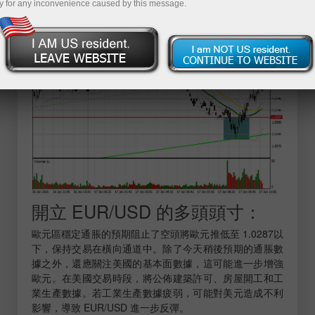
頭寸提供了一個穩固的進場點，寫本文時已上漲了20點。
y for any inconvenience caused by this message.
目前，技術圖況已針對下半天進行調整。
開立 EUR/USD 的多頭頭寸：
歐元區穩定通脹的預期阻止了空頭將歐元推低至 1.0287以
下，保持交易在橫向通道中。除了今天稍後預期的通脹數
據之外，還應關注美國的基本面數據，這可能進一步增強
歐元。在美國交易時段，將公佈建築許可、房屋開工和工
業生產數據。若工業生產數據疲弱，可能對美元造成不利
影響，導致 EUR/USD 進一步反彈。