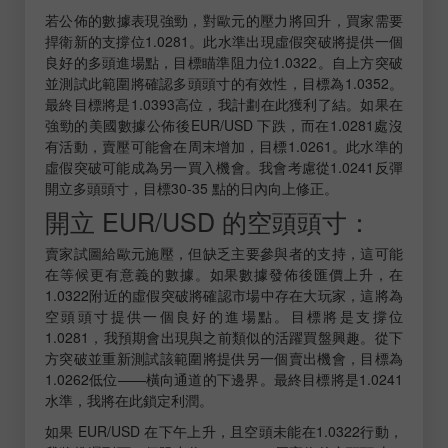
若公佈的數據表現強勁，對歐元的壓力將回升，買家需要
捍衛新的支撐位1.0281。此水準出現虛假突破將提供一個
良好的多頭進場點，目標瞄準阻力位1.0322。自上方突破
並測試此範圍將確認多頭頭寸的有效性，目標為1.0352。
最終目標將是1.0393高位，我計劃在此獲利了結。如果在
強勁的美國數據公佈後EUR/USD 下跌，而在1.0281處沒
有活動，賣壓可能會在周末增加，目標1.0261。此水準的
虛假突破可能成為另一買入機會。我會考慮從1.0241反彈
開立多頭頭寸，目標30-35 點的日內向上修正。
開立 EUR/USD 的空頭頭寸：
賣家試圖給歐元施壓，但缺乏主要參與者的支持，這可能
在等候更有意義的數據。如果數據發佈後匯價上升，在
1.0322附近的虛假突破將確認市場中存在大玩家，這將為
空頭頭寸提供一個良好的進場點。目標將是支撐位
1.0281，我預期會出現與之前類似的活躍買盤興趣。從下
方突破並重新測試該範圍將提供另一個賣出機會，目標為
1.0262低位——橫向通道的下邊界。最終目標將是1.0241
水準，我將在此鎖定利潤。
如果 EUR/USD 在下午上升，且空頭未能在1.0322行動，