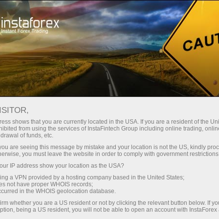
对于交易者
外汇分析
分析评论
Trading plan
ISITOR,
17.01.2025 12:47 PM
ess shows that you are currently located in the USA. If you are a resident of the Uni
ibited from using the services of InstaFintech Group including online trading, online
EUR/USD: 1月17日美國交易時段交易計
drawal of funds, etc.
劃（上午交易回顧）
k you are seeing this message by mistake and your location is not the US, kindly pro
herwise, you must leave the website in order to comply with government restrictions
ur IP address show your location as the USA?
sing a VPN provided by a hosting company based in the United States;
oes not have proper WHOIS records;
在我的晨間預測中，我關注了1.0287水平作為市場進入決
occurred in the WHOIS geolocation database.
策的關鍵點。讓我們分析一下5分鐘圖表來看看發生了什麼
irm whether you are a US resident or not by clicking the relevant button below. If y
情況。價格下跌以及接近1.0287附近形成的假突破為多頭
ption, being a US resident, you will not be able to open an account with InstaForex