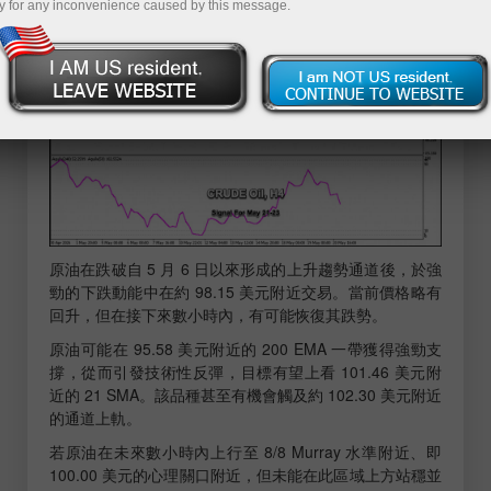
y for any inconvenience caused by this message.
原油在跌破自 5 月 6 日以來形成的上升趨勢通道後，於強
勁的下跌動能中在約 98.15 美元附近交易。當前價格略有
回升，但在接下來數小時內，有可能恢復其跌勢。
原油可能在 95.58 美元附近的 200 EMA 一帶獲得強勁支
撐，從而引發技術性反彈，目標有望上看 101.46 美元附
近的 21 SMA。該品種甚至有機會觸及約 102.30 美元附近
的通道上軌。
若原油在未來數小時內上行至 8/8 Murray 水準附近、即
100.00 美元的心理關口附近，但未能在此區域上方站穩並