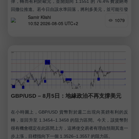
彈，轉而有利於歐元，並開始向 1.1551 的 76.4% 費波納奇
回撤位推進。若今日自該水準回落，將利多美元，並可能引發
Samir Klishi
匯價再度下探至 1.1507。
1079
10:52 2026-08-05 UTC+2
GBP/USD – 8月5日：地緣政治不再支撐美元
在小時圖上，GBP/USD 貨幣對於週二出現向英鎊有利的反
轉，並回升至 1.3454–1.3458 的阻力區間。今天，該貨幣對
很有機會穩定在此區間上方，這將使交易者有理由預期其進一
步上漲，目標指向下一個 1.3526–1.3557 的阻力區。