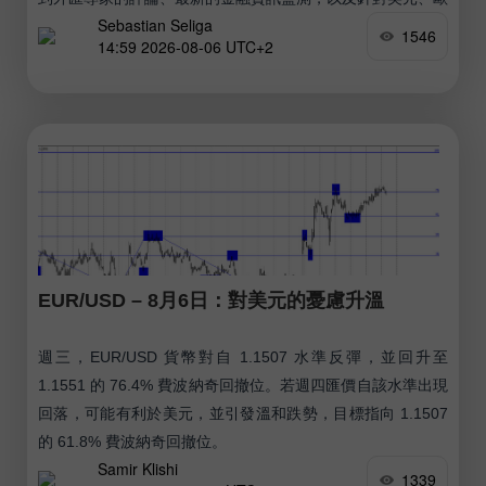
Sebastian Seliga
元、盧布、比特幣和其他貨幣的即時匯率預測，涵蓋今天、明
1546
14:59 2026-08-06 UTC+2
天以及本交易週。 實用連結： 我的其他文章都在本區可以查
看 InstaForex 初學者課程 熱門分析 開立交易帳戶 重要提
示： 外匯交易的初學者在決定是否進場時必須格外謹慎。
EUR/USD – 8月6日：對美元的憂慮升溫
週三，EUR/USD 貨幣對自 1.1507 水準反彈，並回升至
1.1551 的 76.4% 費波納奇回撤位。若週四匯價自該水準出現
回落，可能有利於美元，並引發溫和跌勢，目標指向 1.1507
的 61.8% 費波納奇回撤位。
Samir Klishi
1339