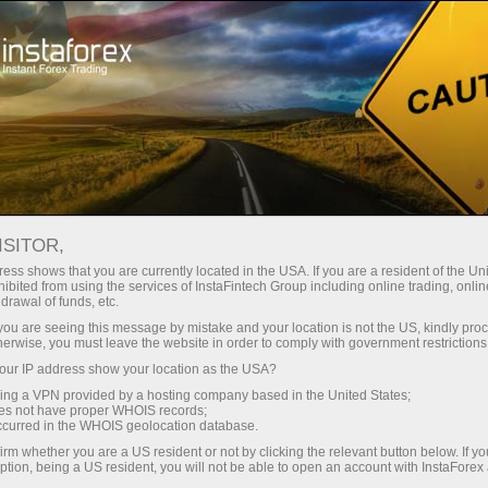
对于交易者
外汇分析
分析评论
Technical analysis
ISITOR,
21.05.2026 07:23 AM
ess shows that you are currently located in the USA. If you are a resident of the Uni
ibited from using the services of InstaFintech Group including online trading, online
2026 年 5 月 21–23 日 USD/OIL 交易信
drawal of funds, etc.
號：在 101.46 美元下方做空，或在
k you are seeing this message by mistake and your location is not the US, kindly pro
herwise, you must leave the website in order to comply with government restrictions
95.58 美元上方做多（21 SMA - 200
ur IP address show your location as the USA?
EMA）
sing a VPN provided by a hosting company based in the United States;
oes not have proper WHOIS records;
occurred in the WHOIS geolocation database.
irm whether you are a US resident or not by clicking the relevant button below. If y
ption, being a US resident, you will not be able to open an account with InstaForex