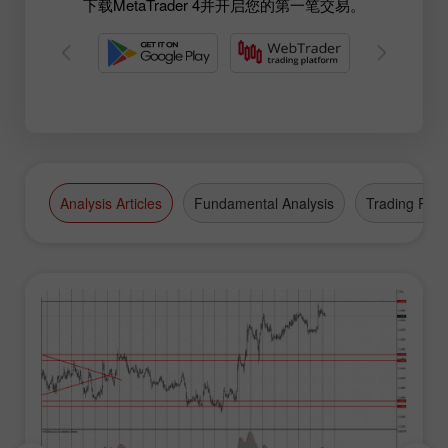
下载MetaTrader 4并开启您的第一笔交易。
Analysis Articles
Fundamental Analysis
Trading Plan