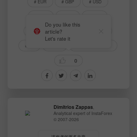
# EUR
# GBP
# USD
# RUB
# JPY
# NZD
Do you like this
article?
# EURUSD
# American markets
Let's rate it
#NG
# Gas
Technical analysis
0
Dimitrios Zappas
,
Analytical expert of InstaForex
© 2007-2026
该作者的更多文章