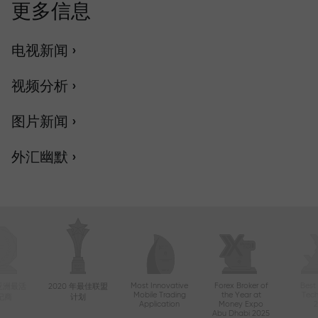
更多信息
电视新闻 ›
视频分析 ›
图片新闻 ›
外汇幽默 ›
Most Innovative
Forex Broker of
Best
年亚洲最活
2020 年最佳联盟
Mobile Trading
the Year at
Tec
纪商
计划
Application
Money Expo
Abu Dhabi 2025