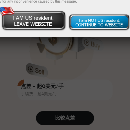
y for any inconvenience caused by this message.
吸引力。每位InstaForex客户在入金
InstaForex
充值$333—选择价值高达$1,500的礼物
时可获得高达30%的奖金，并享受
其他促销活动和优惠
无风险交易—
我们保证您的利润
赛道速度与交易速度共享相同价值
最高X1000奖金—市场上最大倍数
观。Ales Loprais将刺激与纪律元素
带入交易世界，作为InstaForex合作
伙伴，激励客户实现雄心勃勃的目
标
点差 - 起0美元/手
手续费 - 起4美元/手
我们提供真实礼物—不是奖金，不是
优惠码。每位InstaForex客户仅需充
值账户即可获得iPhone、MacBook
比较点差
或梦想旅行