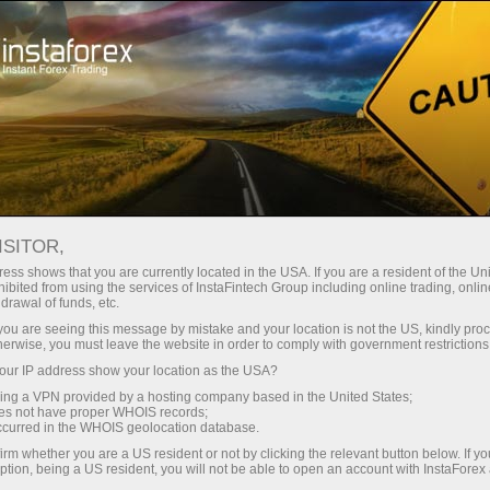
最低
点差—最大收益
ISITOR,
ess shows that you are currently located in the USA. If you are a resident of the Uni
每笔存款
ibited from using the services of InstaFintech Group including online trading, online
通过InstaForex获得真正竞争力的机
drawal of funds, etc.
会：最高1:5000杠杆，市场上最佳
30%奖金
k you are seeing this message by mistake and your location is not the US, kindly pro
点差和手续费，以及股票和指数交
herwise, you must leave the website in order to comply with government restrictions
易的优惠条件
ur IP address show your location as the USA?
交易速度
sing a VPN provided by a hosting company based in the United States;
oes not have proper WHOIS records;
与赛道速度
occurred in the WHOIS geolocation database.
irm whether you are a US resident or not by clicking the relevant button below. If y
ption, being a US resident, you will not be able to open an account with InstaForex
您的专属礼物大奖
我们开发了奖金系统，使交易更具