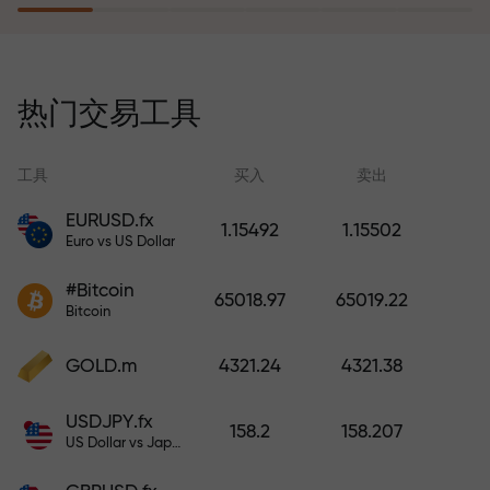
风险保险计划补偿您的亏损，并保
证6个月内利润增长3倍。放心交易—
热门交易工具
您的资金受到保护！
工具
买入
卖出
EURUSD.fx
1.15492
1.15502
Euro vs US Dollar
充值账户—获得比存款大1000倍的
#Bitcoin
奖金。X1000不是印刷错误。存款
65018.97
65019.22
Bitcoin
越大，倍数越高。
GOLD.m
4321.24
4321.38
USDJPY.fx
158.2
158.207
US Dollar vs Japanese Yen