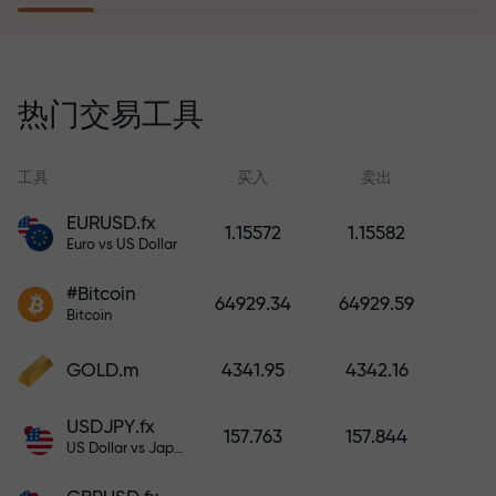
风险保险计划补偿您的亏损，并保
证6个月内利润增长3倍。放心交易—
热门交易工具
您的资金受到保护！
工具
买入
卖出
EURUSD.fx
1.15572
1.15582
Euro vs US Dollar
充值账户—获得比存款大1000倍的
#Bitcoin
奖金。X1000不是印刷错误。存款
64929.34
64929.59
Bitcoin
越大，倍数越高。
GOLD.m
4341.95
4342.16
USDJPY.fx
157.763
157.844
US Dollar vs Japanese Yen