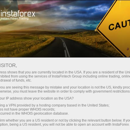
最低
点差—最大收益
ISITOR,
ess shows that you are currently located in the USA. If you are a resident of the Uni
每笔存款
ibited from using the services of InstaFintech Group including online trading, online
通过InstaForex获得真正竞争力的机
drawal of funds, etc.
会：最高1:5000杠杆，市场上最佳
30%奖金
k you are seeing this message by mistake and your location is not the US, kindly pro
点差和手续费，以及股票和指数交
herwise, you must leave the website in order to comply with government restrictions
易的优惠条件
ur IP address show your location as the USA?
交易速度
sing a VPN provided by a hosting company based in the United States;
oes not have proper WHOIS records;
与赛道速度
occurred in the WHOIS geolocation database.
irm whether you are a US resident or not by clicking the relevant button below. If y
ption, being a US resident, you will not be able to open an account with InstaForex
您的专属礼物大奖
我们开发了奖金系统，使交易更具