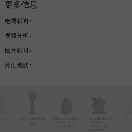
更多信息
电视新闻 ›
视频分析 ›
图片新闻 ›
外汇幽默 ›
Most Innovative
Forex Broker of
Best
年亚洲最活
2020 年最佳联盟
Mobile Trading
the Year at
Tec
纪商
计划
Application
Money Expo
Abu Dhabi 2025