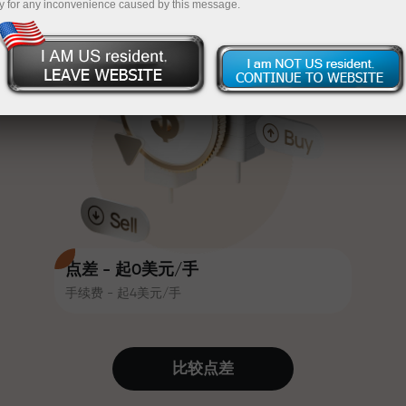
y for any inconvenience caused by this message.
吸引力。每位InstaForex客户在入金
InstaForex
充值$333—选择价值高达$1,500的礼物
时可获得高达30%的奖金，并享受
其他促销活动和优惠
无风险交易—
我们保证您的利润
赛道速度与交易速度共享相同价值
最高X1000奖金—市场上最大倍数
观。Ales Loprais将刺激与纪律元素
带入交易世界，作为InstaForex合作
伙伴，激励客户实现雄心勃勃的目
标
点差 - 起0美元/手
手续费 - 起4美元/手
我们提供真实礼物—不是奖金，不是
优惠码。每位InstaForex客户仅需充
值账户即可获得iPhone、MacBook
比较点差
或梦想旅行