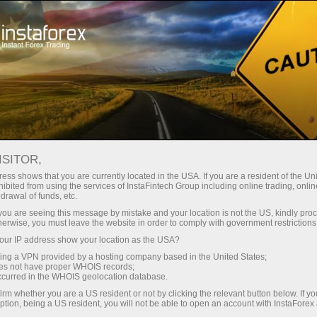
最低
点差—最大收益
ISITOR,
ess shows that you are currently located in the USA. If you are a resident of the Uni
每笔存款
ibited from using the services of InstaFintech Group including online trading, online
通过InstaForex获得真正竞争力的机
drawal of funds, etc.
会：最高1:5000杠杆，市场上最佳
30%奖金
k you are seeing this message by mistake and your location is not the US, kindly pro
点差和手续费，以及股票和指数交
herwise, you must leave the website in order to comply with government restrictions
易的优惠条件
ur IP address show your location as the USA?
交易速度
sing a VPN provided by a hosting company based in the United States;
oes not have proper WHOIS records;
与赛道速度
occurred in the WHOIS geolocation database.
irm whether you are a US resident or not by clicking the relevant button below. If y
ption, being a US resident, you will not be able to open an account with InstaForex
您的专属礼物大奖
我们开发了奖金系统，使交易更具