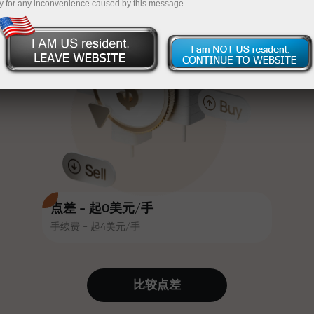
y for any inconvenience caused by this message.
吸引力。每位InstaForex客户在入金
InstaForex
充值$333—选择价值高达$1,500的礼物
时可获得高达30%的奖金，并享受
其他促销活动和优惠
无风险交易—
我们保证您的利润
赛道速度与交易速度共享相同价值
最高X1000奖金—市场上最大倍数
观。Ales Loprais将刺激与纪律元素
带入交易世界，作为InstaForex合作
伙伴，激励客户实现雄心勃勃的目
标
点差 - 起0美元/手
手续费 - 起4美元/手
我们提供真实礼物—不是奖金，不是
优惠码。每位InstaForex客户仅需充
值账户即可获得iPhone、MacBook
比较点差
或梦想旅行