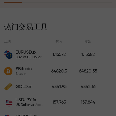
风险保险计划补偿您的亏损，并保
证6个月内利润增长3倍。放心交易—
热门交易工具
您的资金受到保护！
工具
买入
卖出
EURUSD.fx
1.15572
1.15582
Euro vs US Dollar
充值账户—获得比存款大1000倍的
#Bitcoin
奖金。X1000不是印刷错误。存款
64820.3
64820.55
Bitcoin
越大，倍数越高。
GOLD.m
4341.95
4342.16
USDJPY.fx
157.763
157.844
US Dollar vs Japanese Yen