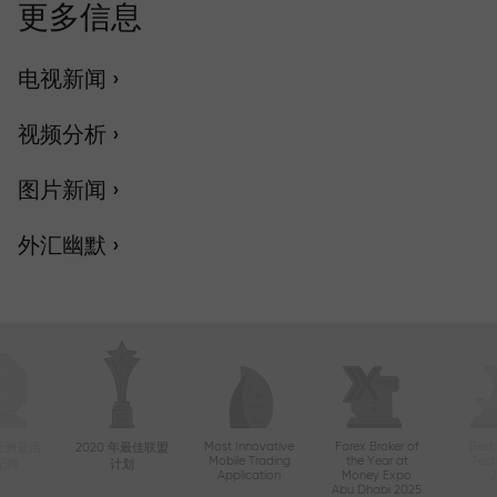
更多信息
电视新闻 ›
视频分析 ›
图片新闻 ›
外汇幽默 ›
Most Innovative
Forex Broker of
Best
年亚洲最活
2020 年最佳联盟
Mobile Trading
the Year at
Tec
纪商
计划
Application
Money Expo
Abu Dhabi 2025