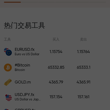
风险保险计划补偿您的亏损，并保
证6个月内利润增长3倍。放心交易—
热门交易工具
您的资金受到保护！
工具
买入
卖出
EURUSD.fx
1.15754
1.15764
Euro vs US Dollar
充值账户—获得比存款大1000倍的
#Bitcoin
奖金。X1000不是印刷错误。存款
65332.85
65333.1
Bitcoin
越大，倍数越高。
GOLD.m
4365.79
4365.91
USDJPY.fx
157.154
157.161
US Dollar vs Japanese Yen