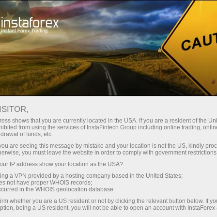
最低
点差—最大收益
ISITOR,
ess shows that you are currently located in the USA. If you are a resident of the Uni
每笔存款
ibited from using the services of InstaFintech Group including online trading, online
通过InstaForex获得真正竞争力的机
drawal of funds, etc.
会：最高1:5000杠杆，市场上最佳
30%奖金
k you are seeing this message by mistake and your location is not the US, kindly pro
点差和手续费，以及股票和指数交
herwise, you must leave the website in order to comply with government restrictions
易的优惠条件
ur IP address show your location as the USA?
交易速度
sing a VPN provided by a hosting company based in the United States;
oes not have proper WHOIS records;
与赛道速度
occurred in the WHOIS geolocation database.
irm whether you are a US resident or not by clicking the relevant button below. If y
ption, being a US resident, you will not be able to open an account with InstaForex
您的专属礼物大奖
我们开发了奖金系统，使交易更具