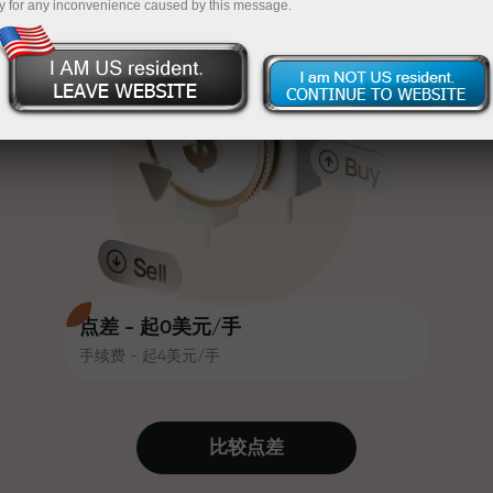
y for any inconvenience caused by this message.
吸引力。每位InstaForex客户在入金
InstaForex
充值$333—选择价值高达$1,500的礼物
时可获得高达30%的奖金，并享受
其他促销活动和优惠
无风险交易—
我们保证您的利润
赛道速度与交易速度共享相同价值
最高X1000奖金—市场上最大倍数
观。Ales Loprais将刺激与纪律元素
带入交易世界，作为InstaForex合作
伙伴，激励客户实现雄心勃勃的目
标
点差 - 起0美元/手
手续费 - 起4美元/手
我们提供真实礼物—不是奖金，不是
优惠码。每位InstaForex客户仅需充
值账户即可获得iPhone、MacBook
比较点差
或梦想旅行