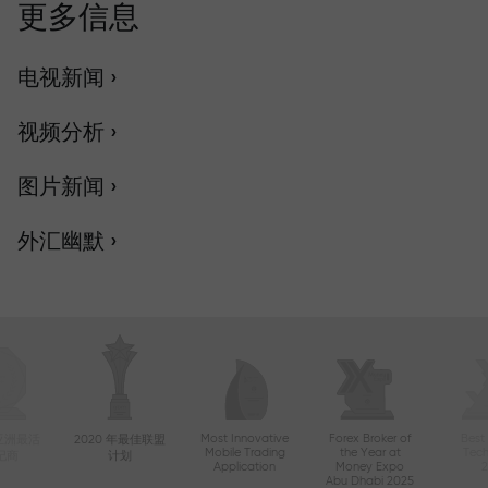
更多信息
电视新闻 ›
视频分析 ›
图片新闻 ›
外汇幽默 ›
Most Innovative
Forex Broker of
Best
年亚洲最活
2020 年最佳联盟
Mobile Trading
the Year at
Tec
纪商
计划
Application
Money Expo
Abu Dhabi 2025