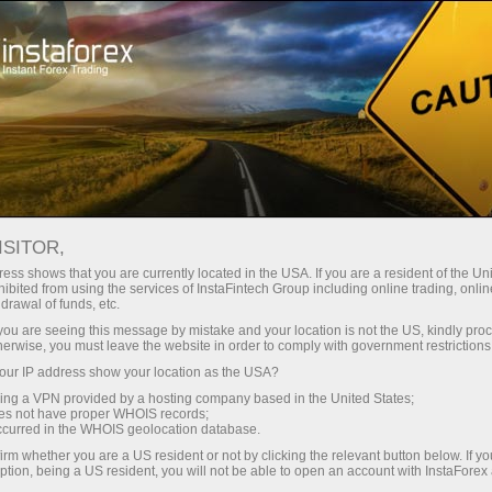
最低
点差—最大收益
ISITOR,
ess shows that you are currently located in the USA. If you are a resident of the Uni
每笔存款
ibited from using the services of InstaFintech Group including online trading, online
通过InstaForex获得真正竞争力的机
drawal of funds, etc.
会：最高1:5000杠杆，市场上最佳
30%奖金
k you are seeing this message by mistake and your location is not the US, kindly pro
点差和手续费，以及股票和指数交
herwise, you must leave the website in order to comply with government restrictions
易的优惠条件
ur IP address show your location as the USA?
交易速度
sing a VPN provided by a hosting company based in the United States;
oes not have proper WHOIS records;
与赛道速度
occurred in the WHOIS geolocation database.
irm whether you are a US resident or not by clicking the relevant button below. If y
ption, being a US resident, you will not be able to open an account with InstaForex
您的专属礼物大奖
我们开发了奖金系统，使交易更具