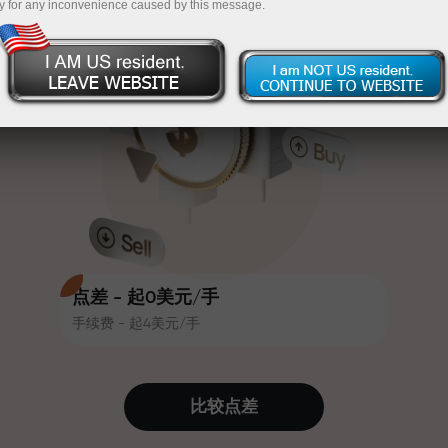
y for any inconvenience caused by this message.
吸引力。每位InstaForex客户在入金
InstaForex
充值$333—选择价值高达$1,500的礼物
时可获得高达30%的奖金，并享受
其他促销活动和优惠
无风险交易—
我们保证您的利润
赛道速度与交易速度共享相同价值
最高X1000奖金—市场上最大倍数
观。Ales Loprais将刺激与纪律元素
带入交易世界，作为InstaForex合作
伙伴，激励客户实现雄心勃勃的目
标
点差 - 起0美元/手
手续费 - 起4美元/手
我们提供真实礼物—不是奖金，不是
优惠码。每位InstaForex客户仅需充
值账户即可获得iPhone、MacBook
比较点差
或梦想旅行