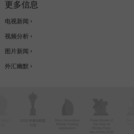
更多信息
电视新闻 ›
视频分析 ›
图片新闻 ›
外汇幽默 ›
Most Innovative
Forex Broker of
Best
年亚洲最活
2020 年最佳联盟
Mobile Trading
the Year at
Tec
纪商
计划
Application
Money Expo
Abu Dhabi 2025