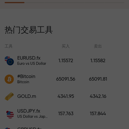
风险保险计划补偿您的亏损，并保
证6个月内利润增长3倍。放心交易—
热门交易工具
您的资金受到保护！
工具
买入
卖出
EURUSD.fx
1.15572
1.15582
Euro vs US Dollar
充值账户—获得比存款大1000倍的
#Bitcoin
奖金。X1000不是印刷错误。存款
65091.56
65091.81
Bitcoin
越大，倍数越高。
GOLD.m
4341.95
4342.16
USDJPY.fx
157.763
157.844
US Dollar vs Japanese Yen