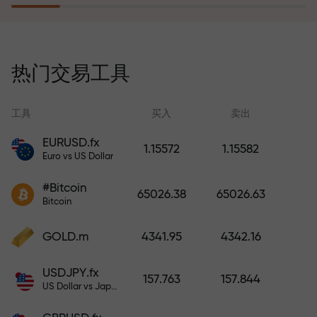
风险保险计划补偿您的亏损，并保
证6个月内利润增长3倍。放心交易—
热门交易工具
您的资金受到保护！
工具
买入
卖出
EURUSD.fx
1.15572
1.15582
Euro vs US Dollar
充值账户—获得比存款大1000倍的
#Bitcoin
奖金。X1000不是印刷错误。存款
65026.38
65026.63
Bitcoin
越大，倍数越高。
GOLD.m
4341.95
4342.16
USDJPY.fx
157.763
157.844
US Dollar vs Japanese Yen