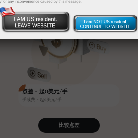
y for any inconvenience caused by this message.
吸引力。每位InstaForex客户在入金
InstaForex
充值$333—选择价值高达$1,500的礼物
时可获得高达30%的奖金，并享受
其他促销活动和优惠
无风险交易—
我们保证您的利润
赛道速度与交易速度共享相同价值
最高X1000奖金—市场上最大倍数
观。Ales Loprais将刺激与纪律元素
带入交易世界，作为InstaForex合作
伙伴，激励客户实现雄心勃勃的目
标
点差 - 起0美元/手
手续费 - 起4美元/手
我们提供真实礼物—不是奖金，不是
优惠码。每位InstaForex客户仅需充
值账户即可获得iPhone、MacBook
比较点差
或梦想旅行