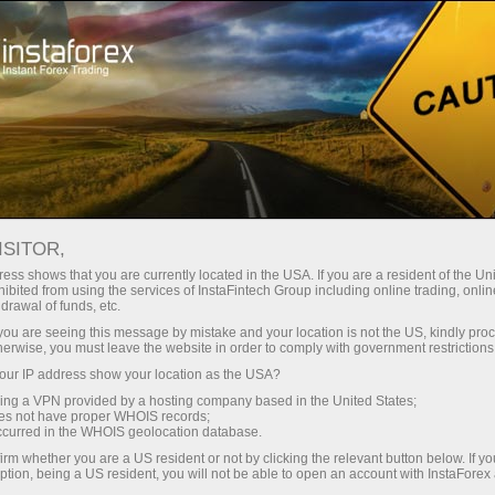
最低
点差—最大收益
ISITOR,
ess shows that you are currently located in the USA. If you are a resident of the Uni
每笔存款
ibited from using the services of InstaFintech Group including online trading, online
通过InstaForex获得真正竞争力的机
drawal of funds, etc.
会：最高1:5000杠杆，市场上最佳
30%奖金
k you are seeing this message by mistake and your location is not the US, kindly pro
点差和手续费，以及股票和指数交
herwise, you must leave the website in order to comply with government restrictions
易的优惠条件
ur IP address show your location as the USA?
交易速度
sing a VPN provided by a hosting company based in the United States;
oes not have proper WHOIS records;
与赛道速度
occurred in the WHOIS geolocation database.
irm whether you are a US resident or not by clicking the relevant button below. If y
ption, being a US resident, you will not be able to open an account with InstaForex
您的专属礼物大奖
我们开发了奖金系统，使交易更具