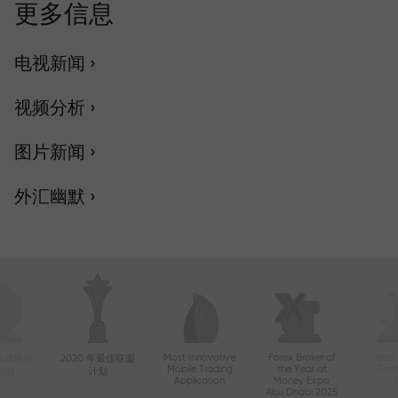
更多信息
电视新闻 ›
视频分析 ›
图片新闻 ›
外汇幽默 ›
Most Innovative
Forex Broker of
Best
年亚洲最活
2020 年最佳联盟
Mobile Trading
the Year at
Tec
纪商
计划
Application
Money Expo
Abu Dhabi 2025