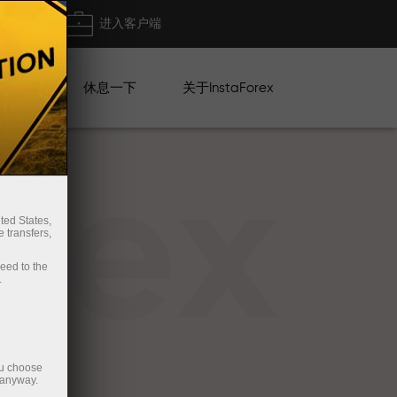
出金
进入客户端
系列
休息一下
关于InstaForex
rex
ted States,
 transfers,
ceed to the
.
ou choose
 anyway.