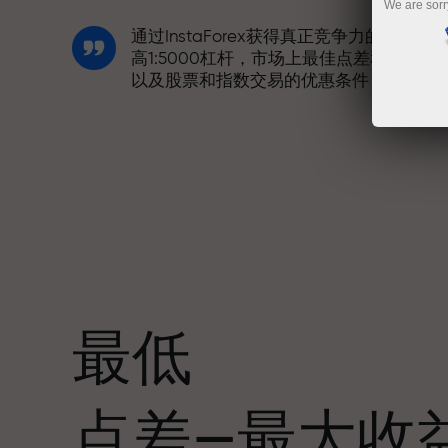
We are sorr
通过InstaForex获得真正竞争力的机会：
高1:5000杠杆，市场上最佳点差和手续费
以及股票和指数交易的优惠条件
我们开发了奖金系统，使交易更具吸引力
每位InstaForex客户在入金时可获得高达
30%的奖金，并享受其他促销活动和优惠
最低
赛道速度与交易速度共享相同价值观。Ale
点差—最大收
Loprais将刺激与纪律元素带入交易世界，
作为InstaForex合作伙伴，激励客户实现