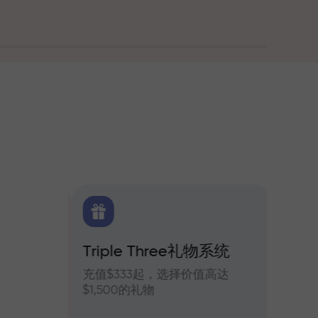
Triple Three礼物系统
交易
货每日预测
充值$333起，选择价值高达
参与In
$1,500的礼物