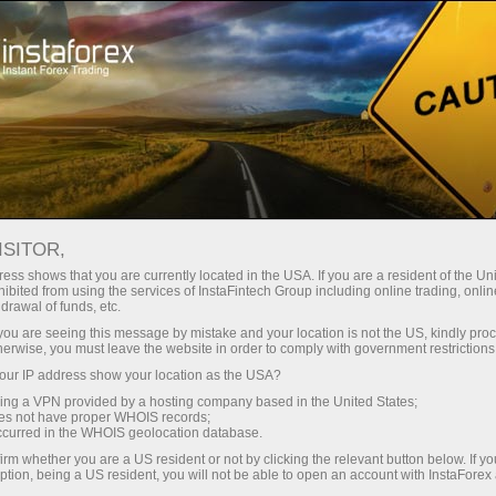
支持
即时开户
交易平台
入金/
初学者
投资者
对于合作伙伴
广告
staFo
ISITOR,
ess shows that you are currently located in the USA. If you are a resident of the Uni
ibited from using the services of InstaFintech Group including online trading, online
drawal of funds, etc.
k you are seeing this message by mistake and your location is not the US, kindly pro
herwise, you must leave the website in order to comply with government restrictions
ur IP address show your location as the USA?
sing a VPN provided by a hosting company based in the United States;
oes not have proper WHOIS records;
occurred in the WHOIS geolocation database.
irm whether you are a US resident or not by clicking the relevant button below. If y
ption, being a US resident, you will not be able to open an account with InstaForex