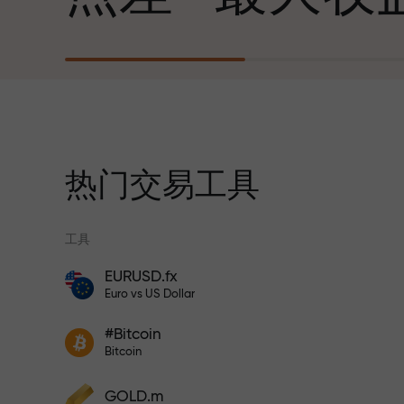
心勃勃的目标
每笔存款
我们提供真实礼物—不是奖金，不是优惠
30%奖金
码。每位InstaForex客户仅需充值账户即
获得iPhone、MacBook或梦想旅行
热门交易工具
交易速度
工具
与赛道速度
EURUSD.fx
风险保险计划补偿您的亏损，并保证6个月
Euro vs US Dollar
内利润增长3倍。放心交易—您的资金受到
交易者奖金
保护！
您的专属礼物
#Bitcoin
参与InstaForex计划，增加利润
Bitcoin
GOLD.m