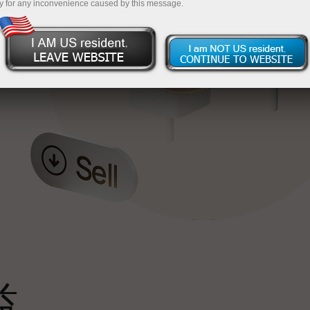
y for any inconvenience caused by this message.
最
，
。
s
益
雄