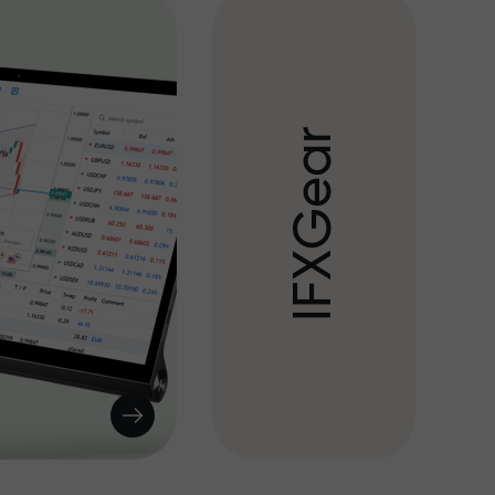
r
a
e
G
X
F
I