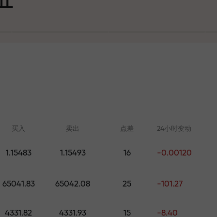
可
买入
卖出
点差
24小时变动
1.15483
1.15493
16
-0.00120
在线学习
FX.CO分析
大奖
65041.83
65042.08
25
-101.27
从零开始学习交易—适合所有水
外汇、加密货币和期
平的课程和网络研讨会
4331.82
4331.93
15
-8.40