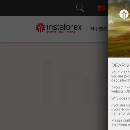
对于交易者
In
DEAR V
Your IP addr
you are proh
deposit/with
If you thin
website. Ot
Why does yo
- you are u
- your IP d
- an error 
Please conf
the wrong o