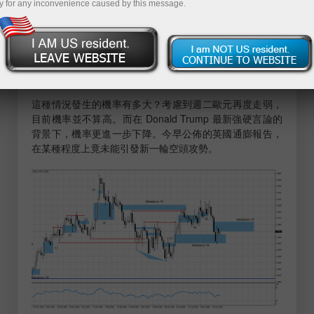
段落。
y for any inconvenience caused by this message.
本週我們看到對失衡區 18 出現明顯反應：該區被完全回
補、價格急劇反彈，並形成了「看漲吞沒」形態，同時又
回到了空頭失衡區 19。由此可見，多頭已邁出了新一波漲
勢的第一步。接下來，他們需要完成第二步——使這一空
頭失衡失效。
這種情況發生的機率有多大？考慮到週二歐元再度走弱，
目前機率並不算高。而在 Donald Trump 最新強硬言論的
背景下，機率更進一步下降。今早公佈的英國通膨報告，
在某種程度上竟未能引發新一輪空頭攻勢。