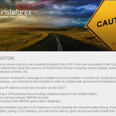
对于交易者
外汇分析
分析评论
Technical analysis
ISITOR,
20.05.2026 08:26 PM
ess shows that you are currently located in the USA. If you are a resident of the Uni
ibited from using the services of InstaFintech Group including online trading, online
GBP/USD – 聰明資金分析：英鎊持續承
drawal of funds, etc.
壓，但成長潛力仍在
k you are seeing this message by mistake and your location is not the US, kindly pro
herwise, you must leave the website in order to comply with government restrictions
ur IP address show your location as the USA?
sing a VPN provided by a hosting company based in the United States;
oes not have proper WHOIS records;
GBP/USD 連續第四天走低。由於這一波跌勢，空方觸及
occurred in the WHOIS geolocation database.
了失衡區 18，而這是一個看漲形態。因此，除非本週出現
irm whether you are a US resident or not by clicking the relevant button below. If y
對英鎊不利的新消息，空頭的攻勢很可能就會在此暫告一
ption, being a US resident, you will not be able to open an account with InstaForex