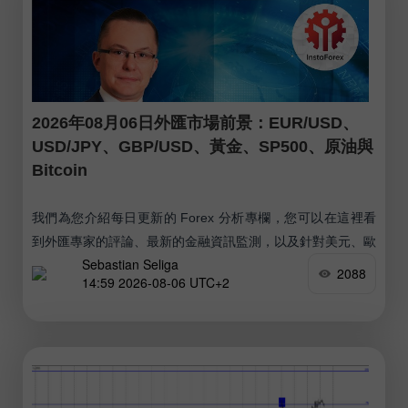
2026年08月06日外匯市場前景：EUR/USD、
USD/JPY、GBP/USD、黃金、SP500、原油與
Bitcoin
我們為您介紹每日更新的 Forex 分析專欄，您可以在這裡看
到外匯專家的評論、最新的金融資訊監測，以及針對美元、歐
Sebastian Seliga
元、盧布、比特幣和其他貨幣的即時匯率預測，涵蓋今天、明
2088
14:59 2026-08-06 UTC+2
天以及本交易週。 實用連結： 我的其他文章都在本區可以查
看 InstaForex 初學者課程 熱門分析 開立交易帳戶 重要提
示： 外匯交易的初學者在決定是否進場時必須格外謹慎。