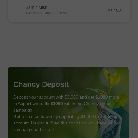
Samir Klishi
1837
19:43 2026-08-07 +02:00
Chancy Deposit
Deposit your account with $3,000 and get
$1000
more!
In August we raffle
$1000
within the Chancy Deposit
campaign!
Get a chance to win by depositing $3,000 to a trading
account. Having fulfilled this condition, you become a
campaign participant.
JOIN CONTEST
GET BONUS