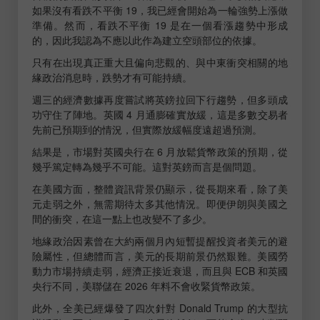
如果沒有看跌不平衡 19，我已經會開始為一輪強勢上漲做
準備。然而，看跌不平衡 19 是在一個看漲趨勢中形成
的，因此我認為不應以此作為建立空頭部位的依據。
只有在出現真正重大且偏向悲觀的、與中東衝突相關的地
緣政治消息時，跌勢才有可能持續。
週三的經濟數據再度嘗試將英鎊拉回下行趨勢，但多頭成
功守住了陣地。英國 4 月通膨確實放緩，這是多數交易者
先前已預期到的情況，但實際放緩幅度遠超過預測。
結果是，市場對英國央行在 6 月放鬆貨幣政策的預期，從
幾乎篤定轉為幾乎不可能。這對英鎊而言是個問題。
在美國方面，整體資訊背景仍顯示，從長期來看，除了美
元走弱之外，無需期待太多其他情況。即便伊朗與美國之
間的衝突，在這一點上也改變不了多少。
地緣政治因素曾在大約兩個月內短暫提醒投資者美元的避
險屬性，但總體而言，美元的長期前景仍然艱難。美國勞
動力市場持續走弱，經濟正接近衰退，而且與 ECB 和英國
央行不同，美聯儲在 2026 年料不會收緊貨幣政策。
此外，全美已經爆發了四次針對 Donald Trump 的大型抗