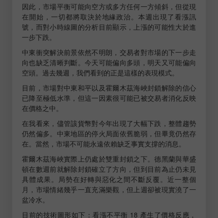
因此，市場平衡可能向空方或多方任何一方傾斜，但從現
在開始，一切都將取決於地緣政治。本週出現了看漲訊
號，而對小時線圖的分析目前顯示，上漲的可能性大於進
一步下跌。
中東衝突解決前景依然不明朗，交易者對市場的下一步走
向也缺乏清晰判斷。今天可能偏向多頭，明天又可能偏向
空頭。過去幾週，我們看到的正是這樣的表現模式。
目前，市場對中東和平以及霍爾木茲海峽封鎖解除的信心
已降至極低水準，但這一因素很可能已被交易者消化反映
在價格之中。
在我看來，儘管該貨幣對今年出現了大幅下跌，整體趨勢
仍然偏多。中東地區的停火局面依舊脆弱，但畢竟仍然存
在。當然，市場不可能永遠依賴缺乏事實支撐的消息。
霍爾木茲海峽實際上仍處於雙重封鎖之下。德黑蘭與華盛
頓在數週前就解除封鎖確立了方向，但到目前為止仍未見
具體成果。局勢在好轉與惡化之間不斷反覆。近一整個
月，市場情緒幾乎一直充滿樂觀，但上週卻被現實澆了一
盆冷水。
目前的技術圖形如下：看漲不平衡 18 產生了價格反應，