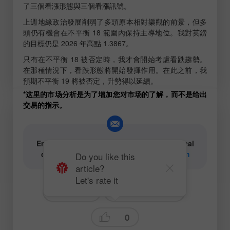
了三個看漲形態與三個看漲訊號。
上週地緣政治發展削弱了多頭原本相對樂觀的前景，但多
頭仍有機會在不平衡 18 範圍內保持主導地位。我對英鎊
的目標仍是 2026 年高點 1.3867。
只有在不平衡 18 被否定時，我才會開始考慮看跌趨勢。
在那種情況下，看跌形態將開始發揮作用。在此之前，我
預期不平衡 19 將被否定，升勢得以延續。
*这里的市场分析是为了增加您对市场的了解，而不是给出
交易的指示。
Email for authors of text and video analytical
content:
content-authors@instaforex.com
Do you like this
article?
Let's rate it
# GBPUSD
Technical analysis
0