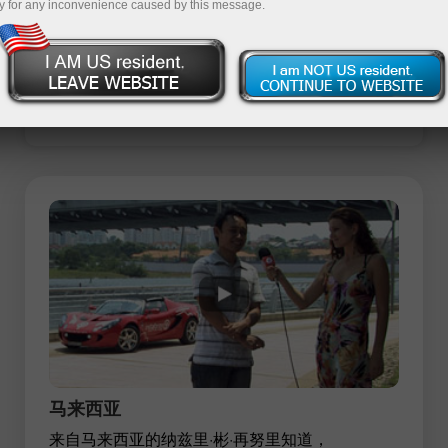
y for any inconvenience caused by this message.
unt
nt
马来西亚
来自马来西亚的纳兹里·彬·再努里知道，