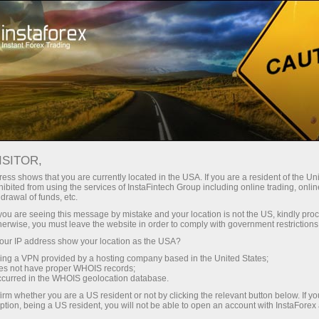
对于交易者
Forex Analytics
InstaForex TV
InstaForex与地理
ISITOR,
ess shows that you are currently located in the USA. If you are a resident of the Uni
InstaForex与地理
ibited from using the services of InstaFintech Group including online trading, online
drawal of funds, etc.
k you are seeing this message by mistake and your location is not the US, kindly pro
InstaForex有代表办事处组成的广泛网络，并且
herwise, you must leave the website in order to comply with government restrictions
定期参加世界各地的国际展会。在这个板块您能
ur IP address show your location as the USA?
看到InstaTV摄制组在世界不同城市拍摄的短
sing a VPN provided by a hosting company based in the United States;
片。
oes not have proper WHOIS records;
occurred in the WHOIS geolocation database.
irm whether you are a US resident or not by clicking the relevant button below. If y
ption, being a US resident, you will not be able to open an account with InstaForex