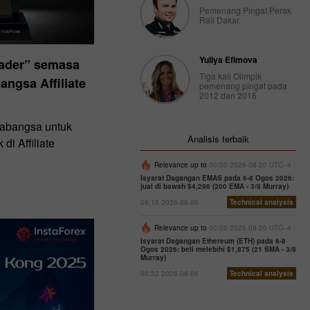
Pemenang Pingat Perak
Rali Dakar.
Yuliya Efimova
ader” semasa
Tiga kali Olimpik
angsa Affiliate
pemenang pingat pada
2012 dan 2016
arabangsa untuk
Analisis terbaik
di Affiliate
Relevance up to
00:00 2026-08-20 UTC--4
Isyarat Dagangan EMAS pada 6-8 Ogos 2026:
jual di bawah $4,296 (200 EMA - 3/8 Murray)
06:15 2026-08-06
Technical analysis
Relevance up to
00:00 2026-08-20 UTC--4
Isyarat Dagangan Ethereum (ETH) pada 6-8
Ogos 2026: beli melebihi $1,875 (21 SMA - 3/8
Murray)
06:32 2026-08-06
Technical analysis