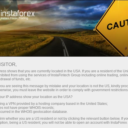
embukaan akaun segera
Platform dagangan
tuk Pedagang
Untuk Rakan
Untuk Pelabur
Kemp
Baru
Niaga
ESTIJ
ISITOR,
uka akaun demo
ess shows that you are currently located in the USA. If you are a resident of the Uni
ibited from using the services of InstaFintech Group including online trading, online
drawal of funds, etc.
k you are seeing this message by mistake and your location is not the US, kindly pro
herwise, you must leave the website in order to comply with government restrictions
n kecemerlangan dalam industri kewangan. Kali ini, usah
ur IP address show your location as the USA?
edagang Forex Dubai.
sing a VPN provided by a hosting company based in the United States;
oes not have proper WHOIS records;
occurred in the WHOIS geolocation database.
h lebih besar dan hebat berbanding sebelumnya dan telah me
irm whether you are a US resident or not by clicking the relevant button below. If y
ara.
ption, being a US resident, you will not be able to open an account with InstaForex