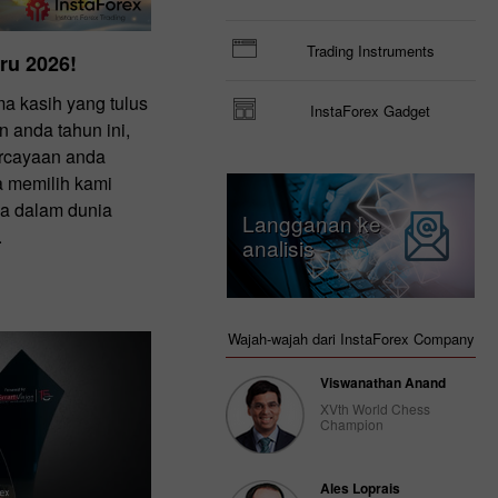
Trading Instruments
ru 2026!
a kasih yang tulus
InstaForex Gadget
 anda tahun ini,
rcayaan anda
a memilih kami
da dalam dunia
Langganan ke
.
analisis
Wajah-wajah dari InstaForex Company
Viswanathan Anand
XVth World Chess
Champion
Ales Loprais