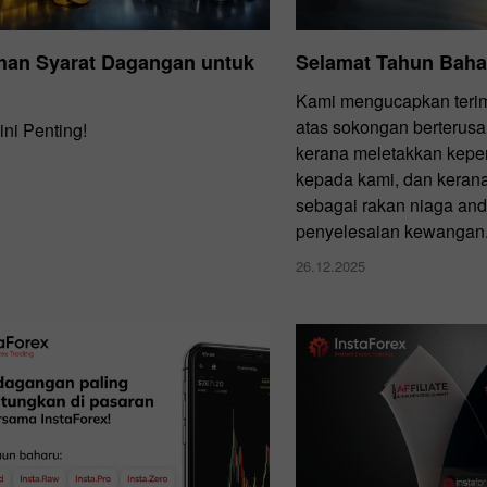
han Syarat Dagangan untuk
Selamat Tahun Baha
Kami mengucapkan terim
atas sokongan berterusan
ni Penting!
kerana meletakkan kepe
kepada kami, dan keran
sebagai rakan niaga an
penyelesaian kewangan
26.12.2025