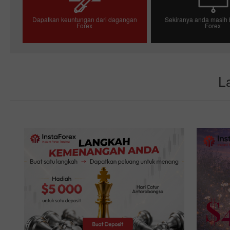
Dapatkan keuntungan dari dagangan
Sekiranya anda masih 
Forex
Forex
Pembukaan akaun dagangan
Pembukaan akau
La