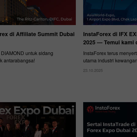
rex di Affiliate Summit Dubai
InstaForex di IFX 
2025 — Temui kami d
DIAMOND untuk sidang
InstaForex terus menyert
k antarabangsa!
utama industri kewanga
23.10.2025