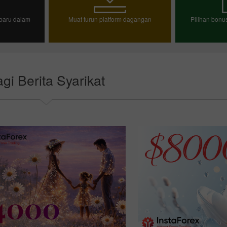
baru dalam
Muat turun platform dagangan
Pilihan bon
n demo
Pili
gi Berita Syarikat
Bonus 30%
Chancy deposit
Bonus Kelab InstaForex