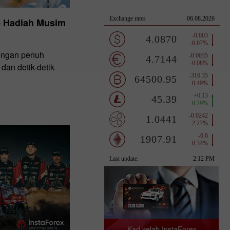
- Hadiah Musim
engan penuh
an detik-detik
Kad kelab InstaForex