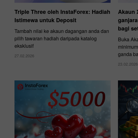
Triple Three oleh InstaForex: Hadiah
Akaun 
Istimewa untuk Deposit
ganjara
bagi se
Tambah nilai ke akaun dagangan anda dan
pilih tawaran hadiah daripada katalog
Buka Aka
eksklusif
minimum 
ganda ba
27.02.2026
23.02.2026