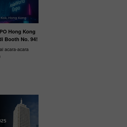
EXPO Hong Kong
i Booth No. 94!
ai acara-acara
n