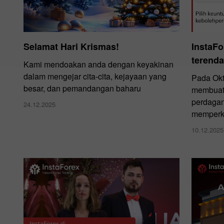
Selamat Hari Krismas!
InstaF
terenda
Kami mendoakan anda dengan keyakinan
dalam mengejar cita-cita, kejayaan yang
Pada Okt
besar, dan pemandangan baharu
membuat 
perdaga
24.12.2025
memperke
10.12.2025