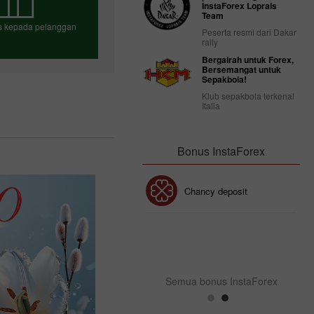
InstaForex Loprais
Team
us kepada pelanggan
Peserta resmi dari Dakar
rally
Bergairah untuk Forex,
Bersemangat untuk
Sepakbola!
h bonus anda
Klub sepakbola terkenal
Italia
Bonus InstaForex
Bonus 30%
Chancy deposit
Bonus Kelab InstaForex
Semua bonus InstaForex