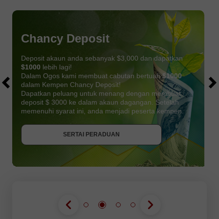
Chancy Deposit
Deposit akaun anda sebanyak $3,000 dan dapatkan
$1000
lebih lagi!
Dalam Ogos kami membuat cabutan bertuah
$1000
dalam Kempen Chancy Deposit!
Dapatkan peluang untuk menang dengan membuat
deposit $ 3000 ke dalam akaun dagangan. Setelah
memenuhi syarat ini, anda menjadi peserta kempen.
DAPATKAN BONUS
SERTAI PERADUAN
SERTAI PERADUAN
SERTAI PERADUAN