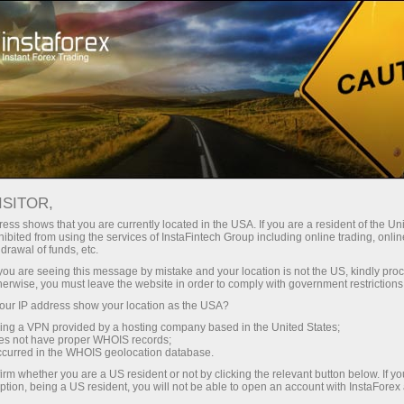
For Traders
Forex Analytics
Berita Bergambar
BERITA BERGAMBAR
ISITOR,
ess shows that you are currently located in the USA. If you are a resident of the Uni
ibited from using the services of InstaFintech Group including online trading, online
drawal of funds, etc.
k you are seeing this message by mistake and your location is not the US, kindly pro
angan
herwise, you must leave the website in order to comply with government restrictions
ur IP address show your location as the USA?
o
sing a VPN provided by a hosting company based in the United States;
oes not have proper WHOIS records;
occurred in the WHOIS geolocation database.
irm whether you are a US resident or not by clicking the relevant button below. If y
ption, being a US resident, you will not be able to open an account with InstaForex