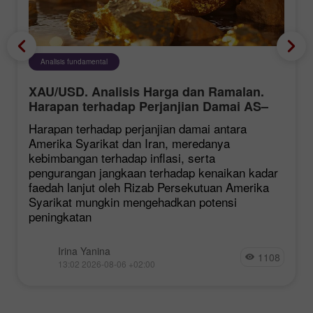
Analisis fundamental
XAU/USD. Analisis Harga dan Ramalan.
Harapan terhadap Perjanjian Damai AS–
Iran Memberi Tekanan ke atas Dolar AS,
Harapan terhadap perjanjian damai antara
Menyokong Harga Emas
Amerika Syarikat dan Iran, meredanya
kebimbangan terhadap inflasi, serta
pengurangan jangkaan terhadap kenaikan kadar
faedah lanjut oleh Rizab Persekutuan Amerika
Syarikat mungkin mengehadkan potensi
peningkatan
Irina Yanina
1108
13:02 2026-08-06 +02:00