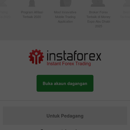
Paling
Program Afiliasi
Most Innovative
Broker Forex
Best
sia 2020
Terbaik 2020
Mobile Trading
Terbaik di Money
Techno
Application
Expo Abu Dhabi
2025
Buka akaun dagangan
Untuk Pedagang