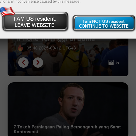
y for any inconvenience caused by this message.
Lima Negara dengan Harga
iPhone Tertinggi di Dunia
05:46 2025-09-12 UTC+3
5
7 Tokoh Perniagaan Paling Berpengaruh yang Sarat
Kontroversi