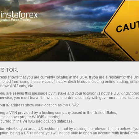
Untuk Pedagang Baru
Akaun Demo
ISITOR,
Buka akaun demo
ess shows that you are currently located in the USA. If you are a resident of the Uni
ibited from using the services of InstaFintech Group including online trading, online
drawal of funds, etc.
Ianya semudah ABC untuk berdagang Forex
k you are seeing this message by mistake and your location is not the US, kindly pro
tanpa sebarang risiko.
InstaForex
herwise, you must leave the website in order to comply with government restrictions
mencadangkan supaya anda membuka akaun
ur IP address show your location as the USA?
demo yang didepositkan dengan wang maya
sing a VPN provided by a hosting company based in the United States;
dan belajar berdagang pada platform dagangan
oes not have proper WHOIS records;
occurred in the WHOIS geolocation database.
pelbagai fungsi MetaTrader. Ia akan mengambil
masa tidak lebih daripada beberapa minit.
irm whether you are a US resident or not by clicking the relevant button below. If y
ption, being a US resident, you will not be able to open an account with InstaForex
Sebaik sahaja akaun demo anda tersedia,