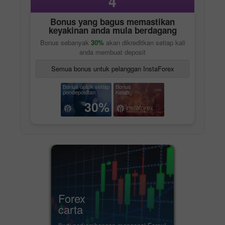
4
Bonus yang bagus memastikan
keyakinan anda mula berdagang
Bonus sebanyak
30%
akan dikreditkan setiap kali
anda membuat deposit
Semua bonus untuk pelanggan InstaForex
Bonus untuk setiap
Bonus
pendepositan
Kelab
30%
Forex
carta