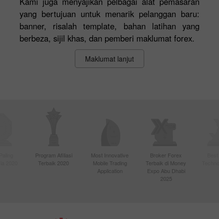
Kami juga menyajikan pelbagai alat pemasaran
yang bertujuan untuk menarik pelanggan baru:
banner, risalah template, bahan latihan yang
berbeza, sijil khas, dan pemberi maklumat forex.
Maklumat lanjut
Paling
Program Afiliasi
Most Innovative
Broker Forex
Best
sia 2020
Terbaik 2020
Mobile Trading
Terbaik di Money
Techno
Application
Expo Abu Dhabi
2025