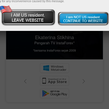
anda boleh mula berdagang lebih 300
y for any inconvenience caused by this message.
instrumen kewangan yang dipaparkan dengan
sebut harga pasaran dalam talian.
Akaun demo ialah langkah pertama anda ke
arah perdagangan yang berjaya di Forex!
Ekaterina Stikhina
Pengarah TV InstaForex*
*bersama InstaForex sejak 2009
Deposit wang
Pengeluaran wang