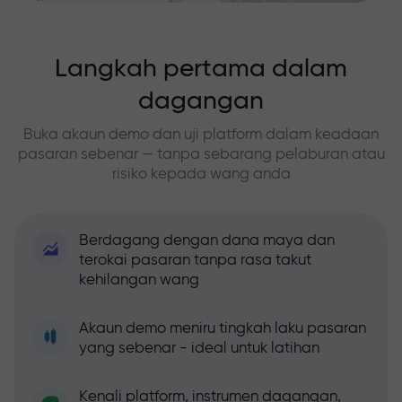
Langkah pertama dalam
dagangan
Buka akaun demo dan uji platform dalam keadaan
pasaran sebenar — tanpa sebarang pelaburan atau
risiko kepada wang anda
Berdagang dengan dana maya dan
terokai pasaran tanpa rasa takut
kehilangan wang
Akaun demo meniru tingkah laku pasaran
yang sebenar - ideal untuk latihan
Kenali platform, instrumen dagangan,