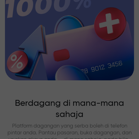
Berdagang di mana-mana
sahaja
Platform dagangan yang serba boleh di telefon
pintar anda. Pantau pasaran, buka dagangan, dan