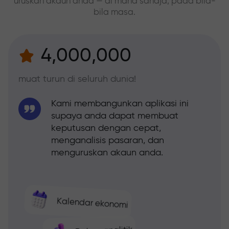
uruskan akaun anda — di mana sahaja, pada bila-
bila masa.
4,000,000
muat turun di seluruh dunia!
Kami membangunkan aplikasi ini
supaya anda dapat membuat
keputusan dengan cepat,
menganalisis pasaran, dan
menguruskan akaun anda.
Kalendar ekonomi