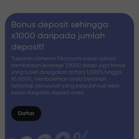
Bonus deposit sehingga
x1000 daripada jumlah
deposit!
Tawaran istimewa XAccounts bukan sahaja
memberikan leverage 1:5000 tetapi juga bonus
yang boleh diniagakan antara 1,000% hingga
10,000%, membolehkan anda bertahan
terhadap penurunan yang berpuluh kali lebih
besar daripada deposit anda.
Daftar