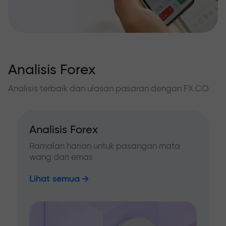
Analisis Forex
Analisis terbaik dan ulasan pasaran dengan FX.CO
Analisis Forex
Ramalan harian untuk pasangan mata
wang dan emas
Lihat semua