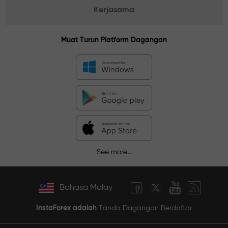
Kerjasama
Muat Turun Platform Dagangan
See more...
Bahasa Malay
InstaForex adalah
Tanda Dagangan Berdaftar