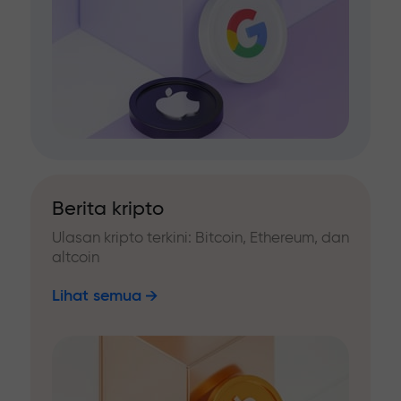
Berita kripto
Ulasan kripto terkini: Bitcoin, Ethereum, dan
altcoin
Lihat semua