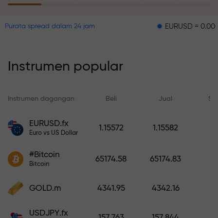
hanya dengan membuat deposit.
EURUSD = 0.00001
GBP
Purata spread dalam 24 jam
Program insurans risiko
mengembalikan kerugian anda
dan menjamin penggandaan
Instrumen popular
keuntungan dalam tempoh 6
bulan. Berdagang dengan penuh
ketenangan — modal anda
Instrumen dagangan
Beli
Jual
Sp
dilindungi!
Depositkan dana dan terima
EURUSD.fx
1.15572
1.15582
bonus 1,000 kali ganda daripada
Euro vs US Dollar
deposit anda. X1000 bukan
#Bitcoin
kesilapan. Semakin besar deposit,
65174.58
65174.83
Bitcoin
semakin tinggi penggandanya.
GOLD.m
4341.95
4342.16
USDJPY.fx
157.763
157.844