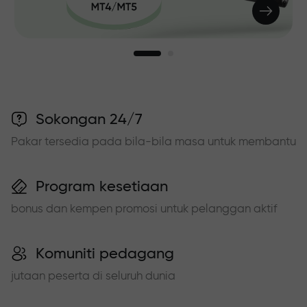
Sokongan 24/7
Pakar tersedia pada bila-bila masa untuk membantu
Program kesetiaan
bonus dan kempen promosi untuk pelanggan aktif
Komuniti pedagang
jutaan peserta di seluruh dunia