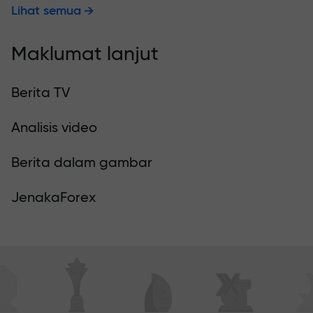
Lihat semua
Maklumat lanjut
Berita TV
Analisis video
Berita dalam gambar
JenakaForex