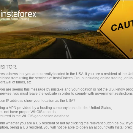
Mengenai InstaForex
Berita Syarikat
ISITOR,
ess shows that you are currently located in the USA. If you are a resident of the Uni
ibited from using the services of InstaFintech Group including online trading, online
drawal of funds, etc.
Berita InstaForex
k you are seeing this message by mistake and your location is not the US, kindly pro
herwise, you must leave the website in order to comply with government restrictions
Apakah anda ingin tahu tentang semua semasa
ur IP address show your location as the USA?
acara, pertandingan dan perubahan dalam
sing a VPN provided by a hosting company based in the United States;
InstaForex jadual perdagangan? Kemudian selamat
oes not have proper WHOIS records;
occurred in the WHOIS geolocation database.
datang ke Berita halaman, di mana tentang bahan-
irm whether you are a US resident or not by clicking the relevant button below. If y
bahan yang paling penting, berguna dan menarik
ption, being a US resident, you will not be able to open an account with InstaForex
diterbitkan!