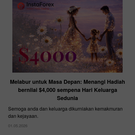
Melabur untuk Masa Depan: Menangi Hadiah
InstaForex di Ekspo Forex Dubai
bernilai $4,000 sempena Hari Keluarga
28.11.2024
Sedunia
Semoga anda dan keluarga dikurniakan kemakmuran
dan kejayaan.
01.05.2026