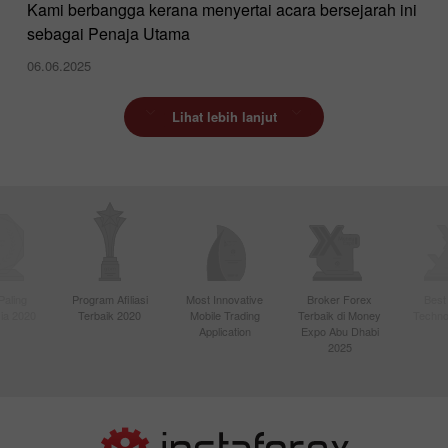
Kami berbangga kerana menyertai acara bersejarah ini
sebagai Penaja Utama
06.06.2025
Lihat lebih lanjut
Paling
Program Afiliasi
Most Innovative
Broker Forex
Best
sia 2020
Terbaik 2020
Mobile Trading
Terbaik di Money
Techno
Application
Expo Abu Dhabi
2025