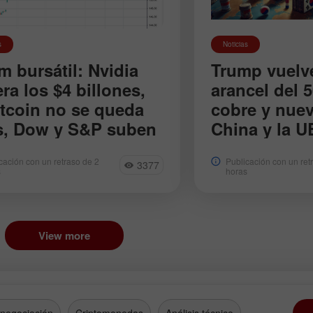
s
Noticias
 bursátil: Nvidia
Trump vuelve
ra los $4 billones,
arancel del 
itcoin no se queda
cobre y nue
s, Dow y S&P suben
China y la U
dices suben: el Dow Jones
Trump anunció ara
cación con un retraso de 2
Publicación con un ret
3377
 un 0,43 %, el S&P 500 un 0,27
sobre la importació
s
horas
l Nasdaq un 0,09 %. Nvidia
nuevos aranceles 
la sesión. Pronóstico positivo
semiconductores y
ta.
farmacéuticos. Dec
negociaciones con 
View more
exitosas. Japón.