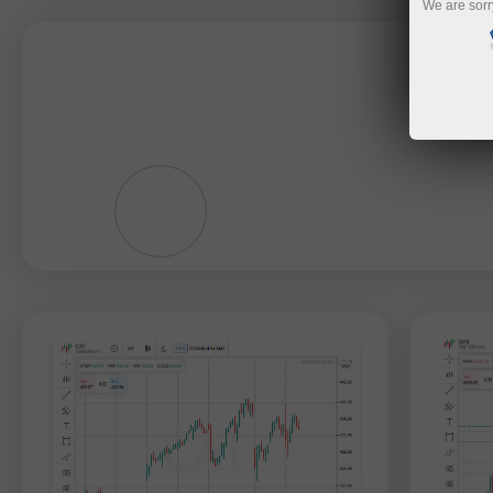
We are sorr
Instruments:
EURUSD
GBPUSD
USDCHF
USDCAD
NZDUSD
EURNZD
Silver
Gold
#