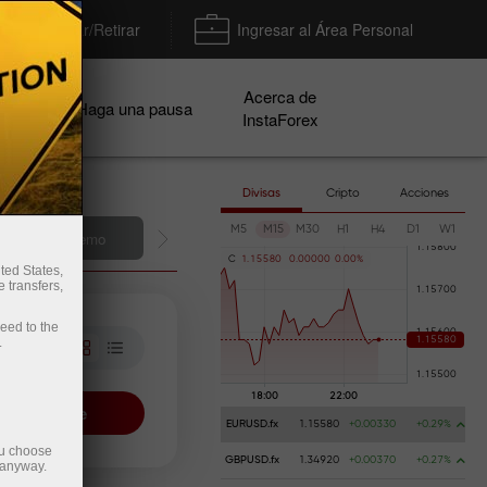
Depositar/Retirar
Ingresar al Área Personal
Acerca de
ñas
Haga una pausa
InstaForex
Divisas
Cripto
Acciones
M5
M15
M30
H1
H4
D1
W1
una cuenta demo
C
1
.
1
5
5
8
0
0
.
0
0
0
0
0
0
.
0
0
%
ted States,
 transfers,
ceed to the
.
View more
EURUSD.fx
1.15580
+0.00330
+0.29%
ou choose
GBPUSD.fx
1.34920
+0.00370
+0.27%
 anyway.
eset the filter