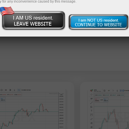
y for any inconvenience caused by this message.
USDJPY
AUDUSD
GBPJPY
EURGBP
USDX