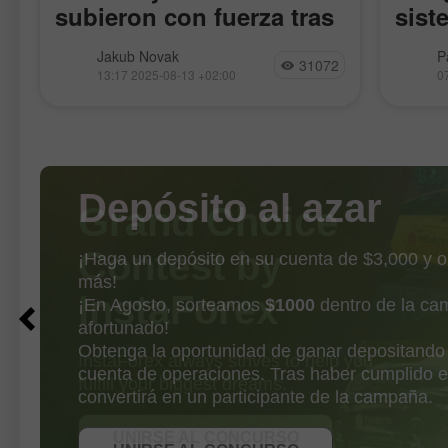
subieron con fuerza tras
sist
las estadísticas de
Al cierre de ayer, los índices
El Ethe
Jakub Novak
P
31072
inflación
bursátiles estadounidenses terminaron
récord
13:17 2025-08-13 +02:00
0
al alza. El S&P 500 subió un 1,13% y
contin
el Nasdaq 100 saltó un 1,39%. El
máximo
industrial Dow Jones ganó
muestr
benefic
Depósito al azar
¡Haga un depósito en su cuenta de $3,000 y 
más!
¡En Agosto, sorteamos
$1000
dentro de la ca
afortunado!
Obtenga la oportunidad de ganar depositando
cuenta de operaciones. Tras haber cumplido e
OBTENER BONO
convertirá en un participante de la campaña.
UNIRSE AL CONCURSO
UNIRSE AL CONCURSO