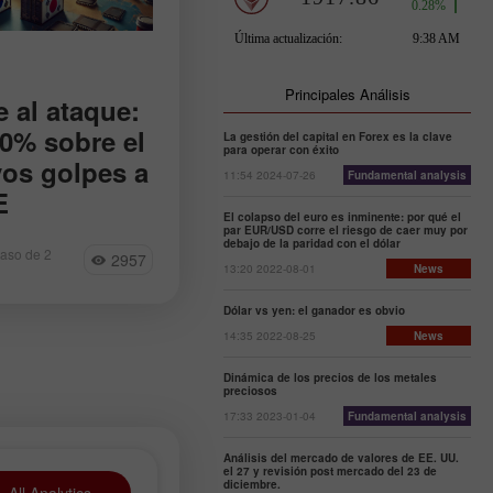
Principales Análisis
 al ataque:
50% sobre el
La gestión del capital en Forex es la clave
para operar con éxito
vos golpes a
11:54 2024-07-26
Fundamental analysis
E
El colapso del euro es inminente: por qué el
par EUR/USD corre el riesgo de caer muy por
nceles del 50%
debajo de la paridad con el dólar
raso de 2
2957
n de cobre,
13:20 2022-08-01
News
sobre
 productos
Dólar vs yen: el ganador es obvio
laró que las
14:35 2022-08-25
News
la UE y China son
Dinámica de los precios de los metales
preciosos
17:33 2023-01-04
Fundamental analysis
Análisis del mercado de valores de EE. UU.
el 27 y revisión post mercado del 23 de
diciembre.