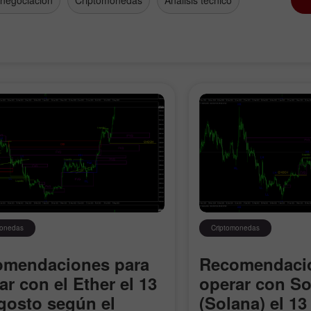
 negociación
Criptomonedas
Análisis técnico
Abrir una Cuenta
Abrir una Cuenta
de Demostración
Real
monedas
Criptomonedas
Abrir
Abrir
omendaciones para
Recomendacio
ar con el Ether el 13
operar con So
gosto según el
(Solana) el 13