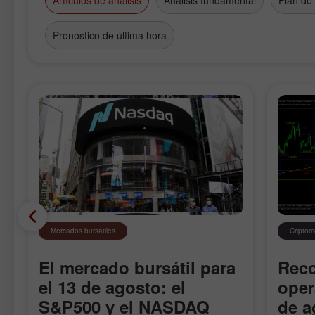
Artículos de análisis
Análisis fundamental
Plan de
Pronóstico de última hora
Mercados bursátiles
Cripto
El mercado bursátil para
Rec
el 13 de agosto: el
oper
S&P500 y el NASDAQ
de a