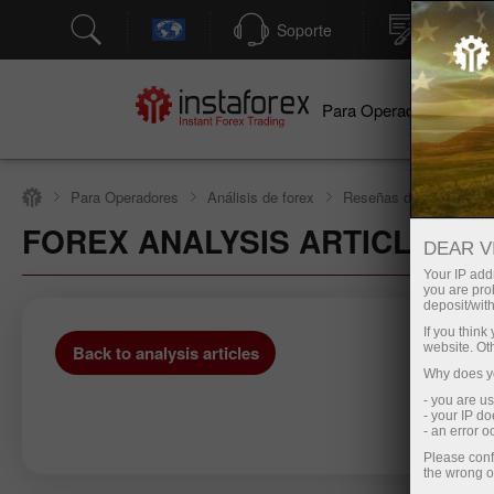
Soporte
Apertura
Para Operadores
Par
Para Operadores
Análisis de forex
Reseñas de análisis
FOREX ANALYSIS ARTICLES
DEAR V
Your IP addr
you are proh
deposit/with
If you thin
website. Ot
Back to analysis articles
Why does yo
- you are u
- your IP d
- an error 
Please conf
the wrong o