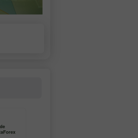
4
5
 de
Aprenda a operar en forex
taForex
con un maestro