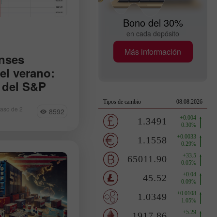
Bono del 30%
en cada depósito
Más información
nses
el verano:
 del S&P
e los chips
ció su sexto
raso de 2
8592
mostró seis de los
. Las acciones de
se dispararon.
psiCo y United