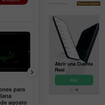
All Analytics
16:13 2022-12-28
Technical analysis
Abrir una Cuenta
Abrir una Cuenta
de Demostración
Real
Criptomonedas
Abrir
Abrir
nes para
Recomendaciones para
lana
operar con el Bitcoin el
 de agosto
13 de agosto según el