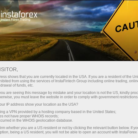
 instantánea de la cuenta
Plataforma comercial
a Principiantes
Para Inversionistas
Para Socios
Campa
Analysts
Abra una cuenta de operaciones
Abra 
ISITOR,
ess shows that you are currently located in the USA. If you are a resident of the Uni
ibited from using the services of InstaFintech Group including online trading, online
drawal of funds, etc.
k you are seeing this message by mistake and your location is not the US, kindly pro
herwise, you must leave the website in order to comply with government restrictions
ur IP address show your location as the USA?
sing a VPN provided by a hosting company based in the United States;
oes not have proper WHOIS records;
occurred in the WHOIS geolocation database.
irm whether you are a US resident or not by clicking the relevant button below. If y
ption, being a US resident, you will not be able to open an account with InstaForex
R