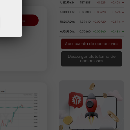
USDJPY.fx
157.805
-0.629
-0.40%
USDCHF.fx
0.80800
-0.00420
-0.52%
All authors
USDCAD.fx
1.39410
-0.00720
-0.51%
EURJPY
AUDUSD.fx
0.70660
+0.00340
+0.48%
Abrir cuenta de operaciones
Descargar plataforma de
operaciones