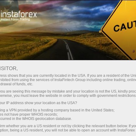
Campañas
Concursos
Opera con inteligencia, Gana Dispositivo
ISITOR,
ess shows that you are currently located in the USA. If you are a resident of the Uni
¡Gana dispositivos
ibited from using the services of InstaFintech Group including online trading, online
drawal of funds, etc.
Apple o Samsung!
k you are seeing this message by mistake and your location is not the US, kindly pro
herwise, you must leave the website in order to comply with government restrictions
ur IP address show your location as the USA?
iPhone, iPad o Samsung Galaxy Tab: uno de
sing a VPN provided by a hosting company based in the United States;
estos dispositivos de alta tecnología puede ser
oes not have proper WHOIS records;
tuyo.
occurred in the WHOIS geolocation database.
¡Participa en nuestro sorteo y prueba suerte!
irm whether you are a US resident or not by clicking the relevant button below. If y
ption, being a US resident, you will not be able to open an account with InstaForex