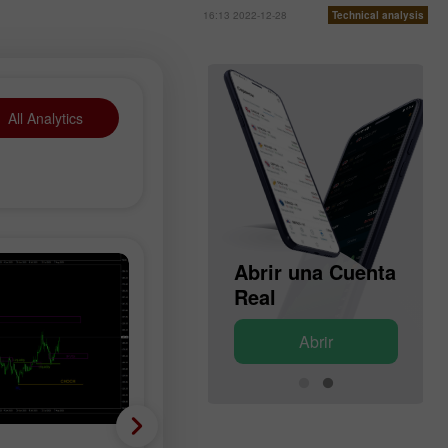
16:13 2022-12-28
Technical analysis
All Analytics
Abrir una Cuenta
Abrir una Cuenta
de Demostración
Real
Abrir
Abrir
Criptomonedas