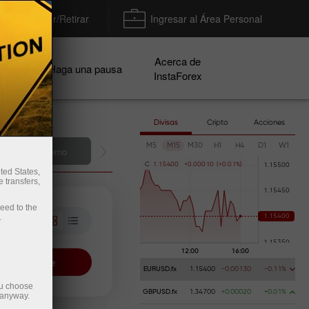
Depositar/Retirar
Ingresar al Área Personal
Acerca de
ñas
Haga una pausa
InstaForex
Divisas
Cripto
Acciones
M5
M15
M30
H1
H4
D1
W1
una cuenta demo
C
1
.
1
5
4
0
0
+
0
.
0
0
0
1
0
(
+
0
.
0
1
%
)
ted States,
 transfers,
ceed to the
.
View more
EURUSD.fx
1.15400
-0.00130
-0.11%
ou choose
GBPUSD.fx
1.34700
+0.00020
+0.01%
 anyway.
eset the filter