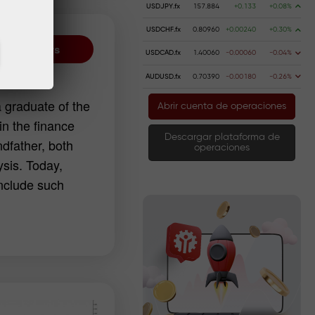
USDJPY.fx
157.884
+0.133
+0.08%
USDCHF.fx
0.80960
+0.00240
+0.30%
All authors
USDCAD.fx
1.40060
-0.00060
-0.04%
EURJPY
AUDUSD.fx
0.70390
-0.00180
-0.26%
a graduate of the
Abrir cuenta de operaciones
in the finance
Descargar plataforma de
dfather, both
operaciones
ysis. Today,
include such
n her articles,
actical trading