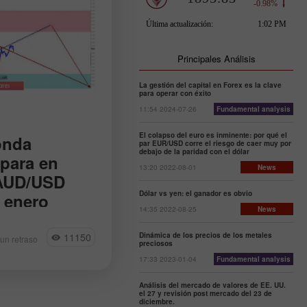
Principales Análisis
La gestión del capital en Forex es la clave
para operar con éxito
11:54 2024-07-26
Fundamental analysis
El colapso del euro es inminente: por qué el
onda
par EUR/USD corre el riesgo de caer muy por
debajo de la paridad con el dólar
 para en
13:20 2022-08-01
News
AUD/USD
Dólar vs yen: el ganador es obvio
e enero
14:35 2022-08-25
News
do euro hoy puede
 más seguro
11150
Dinámica de los precios de los metales
un retraso
preciosos
esar al mercado de
17:33 2023-01-04
Fundamental analysis
inal del aumento, y
Análisis del mercado de valores de EE. UU.
el 27 y revisión post mercado del 23 de
diciembre.