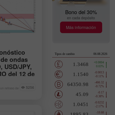
Bono del 30%
en cada depósito
Más información
ronóstico
 de ondas
, USD/JPY,
O del 12 de
diciones para
ado del euro. Se
5256
 un retraso de
rse de ingresar al
letar el retroceso
búsqueda de