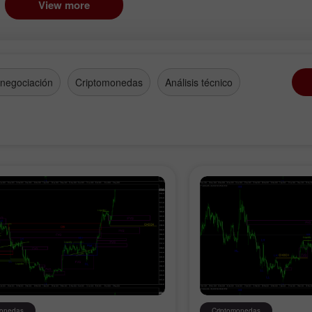
View more
 negociación
Criptomonedas
Análisis técnico
Abrir una Cuenta
Abrir una Cuenta
de Demostración
Real
Abrir
Abrir
monedas
Criptomonedas