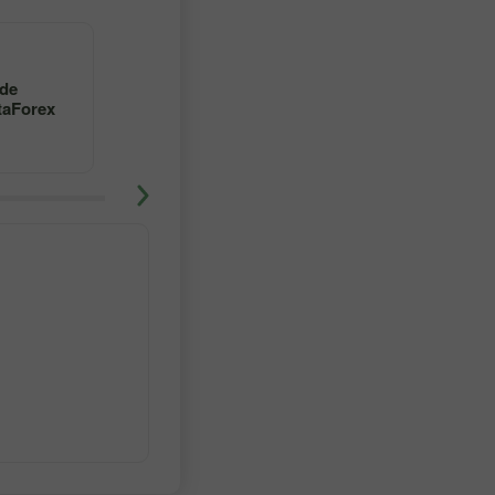
4
5
 de
Aprenda a operar en forex
taForex
con un maestro