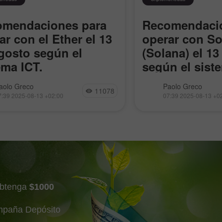
omendaciones para
Recomendacio
ar con el Ether el 13
operar con So
gosto según el
(Solana) el 13
ema ICT.
según el sist
r sigue batiendo todos los
Solana se unió al rall
aolo Greco
Paolo Greco
11078
s imaginables. El "pump"
día recibimos más señ
7:39 2025-08-13 +02:00
07:39 2025-08-13 +0
úa. Incluso al alcanzar nuevos
de la "temporada de a
s locales, el mercado no
índice de dominio del
a intención alguna de tomar
cayendo y ya está
ios. Ni el contexto fundamental
obtenga
$1000
mpaña Depósito