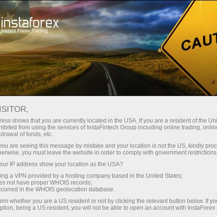
 instantánea de la cuenta
Plataforma comercial
a Principiantes
Para Inversionistas
Para Socios
Campa
Analysts
Isabel Clark
Abra una cuenta de operaciones
Abra 
ISITOR,
ess shows that you are currently located in the USA. If you are a resident of the Uni
ibited from using the services of InstaFintech Group including online trading, online
drawal of funds, etc.
k you are seeing this message by mistake and your location is not the US, kindly pro
herwise, you must leave the website in order to comply with government restrictions
ur IP address show your location as the USA?
sing a VPN provided by a hosting company based in the United States;
oes not have proper WHOIS records;
Técnico
Análisis de Ondas
occurred in the WHOIS geolocation database.
irm whether you are a US resident or not by clicking the relevant button below. If y
ption, being a US resident, you will not be able to open an account with InstaForex
R