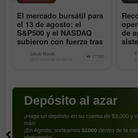
El mercado bursátil para
Rec
el 13 de agosto: el
oper
S&P500 y el NASDAQ
de a
subieron con fuerza tras
sist
las estadísticas de
Al cierre de ayer, los índices
El Ethe
Jakub Novak
P
17760
inflación
bursátiles estadounidenses terminaron
récord
13:17 2025-08-13 +02:00
0
al alza. El S&P 500 subió un 1,13% y
contin
el Nasdaq 100 saltó un 1,39%. El
máximo
industrial Dow Jones ganó
muestr
benefic
Depósito al azar
¡Haga un depósito en su cuenta de $3,000 y 
más!
¡En Agosto, sorteamos
$1000
dentro de la ca
afortunado!