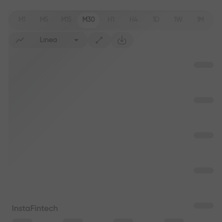
M1
M5
M15
M30
H1
H4
1D
1W
1M
Línea