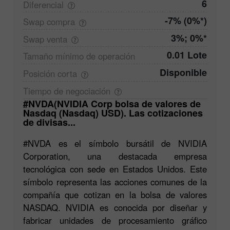
6
Diferencial
-7% (0%*)
Swap
compra
3%; 0%*
Swap
venta
0.01 Lote
Tamaño mínimo de
operación
Disponible
Posición
corta
Tiempo de
negociación
#NVDA(NVIDIA Corp bolsa de valores de
Nasdaq (Nasdaq) USD). Las cotizaciones
de divisas...
#NVDA es el símbolo bursátil de NVIDIA
Corporation, una destacada empresa
tecnológica con sede en Estados Unidos. Este
símbolo representa las acciones comunes de la
compañía que cotizan en la bolsa de valores
NASDAQ. NVIDIA es conocida por diseñar y
fabricar unidades de procesamiento gráfico