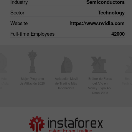
Industry
Semiconductors
Sector
Technology
Website
https://www.nvidia.com
Full-time Employees
42000
r Más
Mejor Programa
Aplicación Móvil
Bróker de Forex
Best
n Asia
de Afiliación 2020
de Trading Más
del Año en
Techno
20
Innovadora
Money Expo Abu
Dhabi 2025