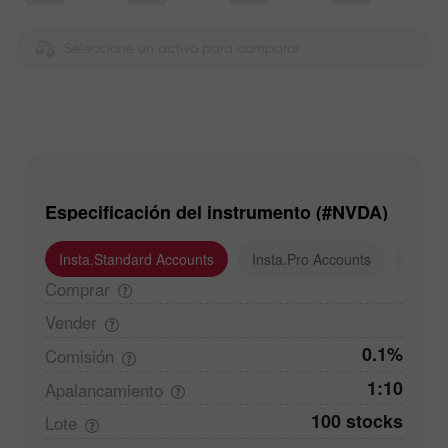
Seleccione un activo para comparar
Especificación del instrumento (#NVDA)
Insta.Standard Accounts
Insta.Pro Accounts
Insta
Comprar
Vender
0.1%
Comisión
1:10
Apalancamiento
100 stocks
Lote