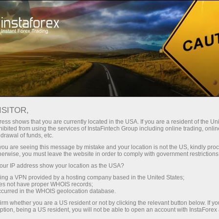
Para operadores
Condiciones comerciales
Instrumentos comerciales
#NVDA
ISITOR,
ess shows that you are currently located in the USA. If you are a resident of the Uni
ibited from using the services of InstaFintech Group including online trading, online
NVDA
drawal of funds, etc.
k you are seeing this message by mistake and your location is not the US, kindly pro
herwise, you must leave the website in order to comply with government restrictions
224.01
(
%)
07 Aug 2026 19:59
ur IP address show your location as the USA?
sing a VPN provided by a hosting company based in the United States;
oes not have proper WHOIS records;
Comprar
Vender
occurred in the WHOIS geolocation database.
irm whether you are a US resident or not by clicking the relevant button below. If y
224.01
223.95
ption, being a US resident, you will not be able to open an account with InstaForex