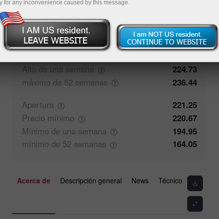
y for any inconvenience caused by this message.
0%
Comentarios de los operadores
100%
Cierre
219.08
Precio
máximo
224.73
Alto de una
semana
224.73
máximo de 52
semanas
236.44
Apertura
221.25
Precio
mínimo
220.67
Mínimo de una
semana
194.95
mínimo de 52
semanas
164.05
Acerca de
Descripción general
News
Técnico