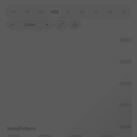
M1
M5
M15
M30
H1
H4
1D
1W
1M
Línea