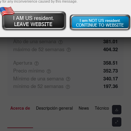
y for any inconvenience caused by this message.
100%
Comentarios de los operadores
0%
Cierre
359.83
Precio
máximo
357.39
Alto de una
semana
381.01
máximo de 52
semanas
404.32
Apertura
358.51
Precio
mínimo
352.73
Mínimo de una
semana
340.17
mínimo de 52
semanas
197.36
Acerca de
Descripción general
News
Técnico