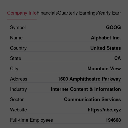
Company Info
Financials
Quarterly Earnings
Yearly Earnin
Symbol
GOOG
Name
Alphabet Inc.
Country
United States
State
CA
City
Mountain View
Address
1600 Amphitheatre Parkway
Industry
Internet Content & Information
Sector
Communication Services
Website
https://abc.xyz
Full-time Employees
194668