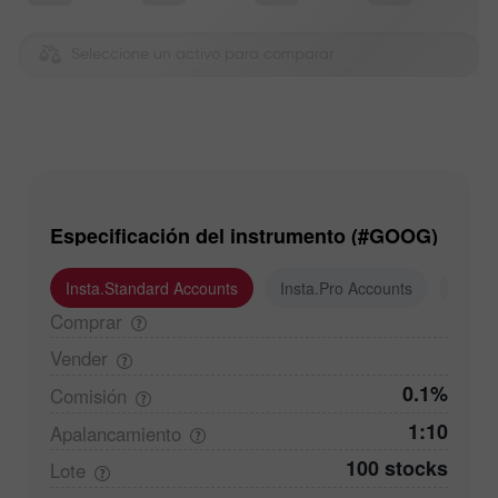
Seleccione un activo para comparar
Especificación del instrumento (#GOOG)
Insta.Standard Accounts
Insta.Pro Accounts
Insta
Comprar
Vender
0.1%
Comisión
1:10
Apalancamiento
100 stocks
Lote