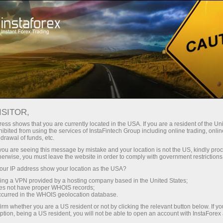
Para operadores
Condiciones comerciales
Instrumentos comerciales
#GOOG
ISITOR,
ess shows that you are currently located in the USA. If you are a resident of the Uni
ibited from using the services of InstaFintech Group including online trading, online
GOOG
drawal of funds, etc.
k you are seeing this message by mistake and your location is not the US, kindly pro
herwise, you must leave the website in order to comply with government restrictions
353.46
(
%)
07 Aug 2026 19:59
ur IP address show your location as the USA?
sing a VPN provided by a hosting company based in the United States;
oes not have proper WHOIS records;
Comprar
Vender
occurred in the WHOIS geolocation database.
irm whether you are a US resident or not by clicking the relevant button below. If y
353.46
353.24
ption, being a US resident, you will not be able to open an account with InstaForex