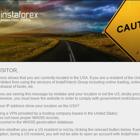
Acerca de InstaForex
Noticias de la compañía
BUENAS NOTICIAS:
ISITOR,
¡ACTUALIZACIÓN DE LA
ess shows that you are currently located in the USA. If you are a resident of the Uni
ibited from using the services of InstaFintech Group including online trading, online
PÁGINA DE ATENCIÓN AL
drawal of funds, etc.
k you are seeing this message by mistake and your location is not the US, kindly pro
CLIENTE DE INSTAFOREX!
herwise, you must leave the website in order to comply with government restrictions
ur IP address show your location as the USA?
SIGA EL ENLACE PARA VER
sing a VPN provided by a hosting company based in the United States;
LOS NUEVOS CAMBIOS
oes not have proper WHOIS records;
occurred in the WHOIS geolocation database.
irm whether you are a US resident or not by clicking the relevant button below. If y
ption, being a US resident, you will not be able to open an account with InstaForex