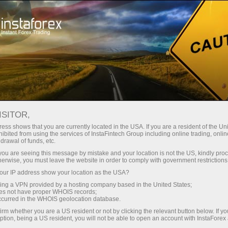
Acerca de InstaForex
Noticias de la compañía
GRAN SORTEO POR EL DÍA
ISITOR,
DEL CONOCIMIENTO: ¡TU
ess shows that you are currently located in the USA. If you are a resident of the Uni
ibited from using the services of InstaFintech Group including online trading, online
OPORTUNIDAD DE GANAR
drawal of funds, etc.
k you are seeing this message by mistake and your location is not the US, kindly pro
$7,000!
herwise, you must leave the website in order to comply with government restrictions
ur IP address show your location as the USA?
sing a VPN provided by a hosting company based in the United States;
oes not have proper WHOIS records;
occurred in the WHOIS geolocation database.
raciones
irm whether you are a US resident or not by clicking the relevant button below. If y
ption, being a US resident, you will not be able to open an account with InstaForex