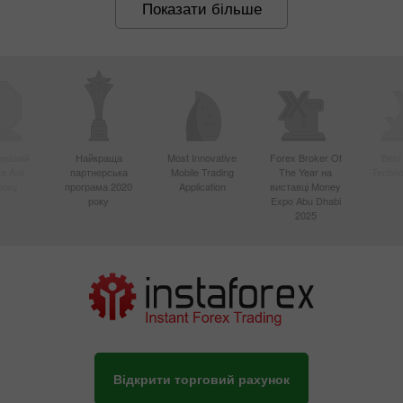
Показати більше
вніший
Найкраща
Most Innovative
Forex Broker Of
Best
в Азії
партнерська
Mobile Trading
The Year на
Techno
року
програма 2020
Application
виставці Money
року
Expo Abu Dhabi
2025
Відкрити торговий рахунок