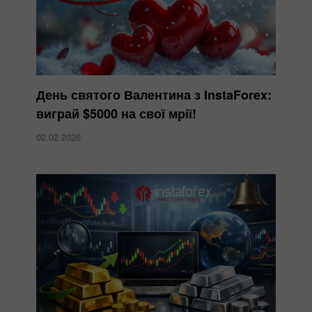
День святого Валентина з InstaForex:
виграй $5000 на свої мрії!
02.02.2026