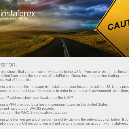
Про компанію
Новини компанії
ВЕЛИКИЙ РОЗІГРАШ ДО
ISITOR,
ДНЯ ЗНАНЬ: ВАШ ШАНС НА
ess shows that you are currently located in the USA. If you are a resident of the Uni
ibited from using the services of InstaFintech Group including online trading, online
$7000!
drawal of funds, etc.
k you are seeing this message by mistake and your location is not the US, kindly pro
herwise, you must leave the website in order to comply with government restrictions
ur IP address show your location as the USA?
sing a VPN provided by a hosting company based in the United States;
ахунок
oes not have proper WHOIS records;
occurred in the WHOIS geolocation database.
irm whether you are a US resident or not by clicking the relevant button below. If y
унок
ption, being a US resident, you will not be able to open an account with InstaForex