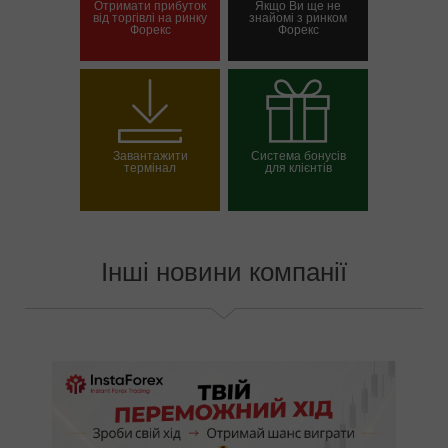
Отримати прибуток
Якщо Ви ще не
від торгівлі на ринку
знайомі з ринком
Форекс
Форекс
Відкрити торговий
Відкрити демо-
рахунок
рахунок
Завантажити
Система бонусів
термінал
для клієнтів
Вибрати свій бонус
Інші новини компанії