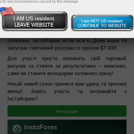
y for any inconvenience caused by this message.
02.09.2025 01:22 PM
1 вересня — час нових цілей та надихаючих
починань. ІнстаФорекс вітає всіх із Днем знань та
запускає святковий розіграш із призом $7 000!
Для участі просто поповніть свій торговий
рахунок та стежте за результатами – можливо,
саме ви станете володарем головного призу!
Нехай новий сезон принесе вам удачу та приємні
емоції. Беріть участь та вигравайте з
ІнстаФорекс!
Реєстрація