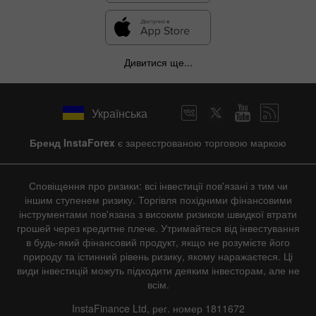
Дивитися ще...
Українська
Бренд InstaForex
є зареєстрованою торговою маркою
Сповіщення про ризики: всі інвестиції пов'язані з тим чи
іншим ступенем ризику. Торгівля похідними фінансовими
інструментами пов'язана з високим ризиком швидкої втрати
грошей через кредитне плече. Утримайтеся від інвестування
в будь-який фінансовий продукт, якщо не розумієте його
природу та істинний рівень ризику, якому наражаєтеся. Ці
види інвестицій можуть підходити деяким інвесторам, але не
всім.
InstaFinance Ltd, рег. номер 1811672