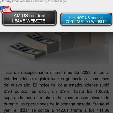
y for any inconvenience caused by this message.
Tras un decepcionante último mes de 2023, el dólar
estadounidense registró fuertes ganancias al comienzo
del nuevo año. El índice del dólar estadounidense subió
0,90 puntos, es decir, un 0,9%, hasta los 102,23,
superando así el mínimo de cinco meses alcanzado
durante las operaciones de la semana pasada. Frente al
yen, el dólar se cotiza a 142,01 frente a los 141,06