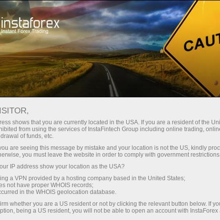
Para Operadores
Noticias Forex por InstaForex
ISITOR,
02.01.2024
20:12:00
UTC+00
EL DÓLAR ESTADOUNIDENSE HA
ess shows that you are currently located in the USA. If you are a resident of the Uni
ibited from using the services of InstaFintech Group including online trading, online
drawal of funds, etc.
COMENZADO EL AÑO CON
k you are seeing this message by mistake and your location is not the US, kindly pro
OPTIMISMO
herwise, you must leave the website in order to comply with government restrictions
ur IP address show your location as the USA?
sing a VPN provided by a hosting company based in the United States;
oes not have proper WHOIS records;
occurred in the WHOIS geolocation database.
irm whether you are a US resident or not by clicking the relevant button below. If y
ption, being a US resident, you will not be able to open an account with InstaForex