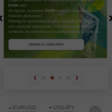
$1000
más!
¡En Agosto, sorteamos
$1000
dentro de la campaña
Depósito afortunado!
Obtenga la oportunidad de ganar depositando $3,000 en
una cuenta de operaciones. Tras haber cumplido esta
OBTENER BONO
condición, se convertirá en un participante de la campaña.
UNIRSE AL CONCURSO
UNIRSE AL CONCURSO
UNIRSE AL CONCURSO