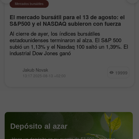
Mercados bursátiles
El mercado bursátil para el 13 de agosto: el
S&P500 y el NASDAQ subieron con fuerza
tras las estadísticas de inflación
Al cierre de ayer, los índices bursátiles
estadounidenses terminaron al alza. El S&P 500
subió un 1,13% y el Nasdaq 100 saltó un 1,39%. El
industrial Dow Jones ganó
Jakub Novak
19999
13:17 2025-08-13 +02:00
Depósito al azar
¡Haga un depósito en su cuenta de $3,000 y obtenga