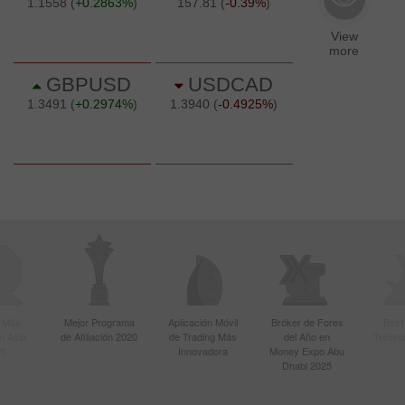
r Más
Mejor Programa
Aplicación Móvil
Bróker de Forex
Best
n Asia
de Afiliación 2020
de Trading Más
del Año en
Techno
20
Innovadora
Money Expo Abu
Dhabi 2025