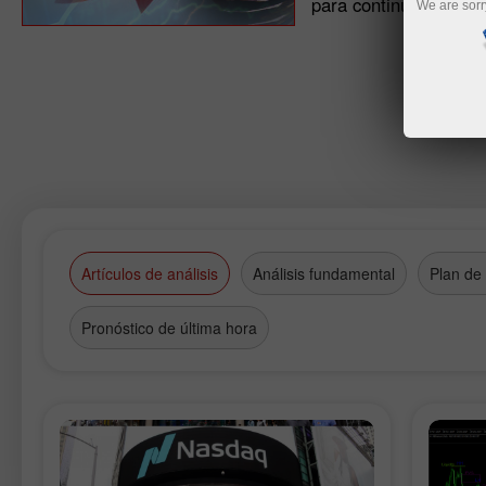
para continuar las co
We are sorr
Artículos de análisis
Análisis fundamental
Plan de
Pronóstico de última hora