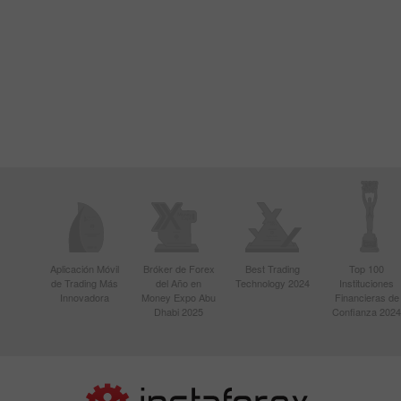
Aplicación Móvil
Bróker de Forex
Best Trading
Top 100
de Trading Más
del Año en
Technology 2024
Instituciones
Innovadora
Money Expo Abu
Financieras de
Dhabi 2025
Confianza 2024