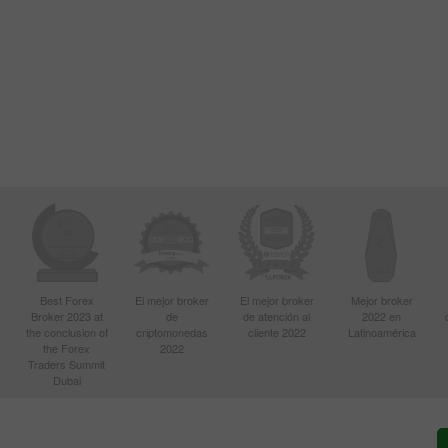
Best Forex
El mejor broker
El mejor broker
Mejor broker
Broker 2023 at
de
de atención al
2022 en
the conclusion of
criptomonedas
cliente 2022
Latinoamérica
the Forex
2022
Traders Summit
Dubai