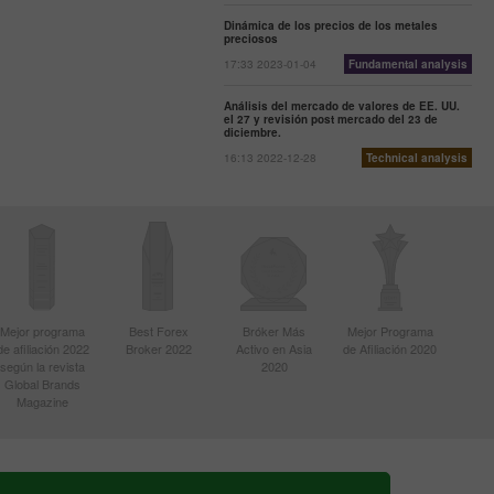
Dinámica de los precios de los metales
preciosos
17:33 2023-01-04
Fundamental analysis
Análisis del mercado de valores de EE. UU.
el 27 y revisión post mercado del 23 de
diciembre.
16:13 2022-12-28
Technical analysis
Mejor programa
Best Forex
Bróker Más
Mejor Programa
de afiliación 2022
Broker 2022
Activo en Asia
de Afiliación 2020
según la revista
2020
Global Brands
Magazine