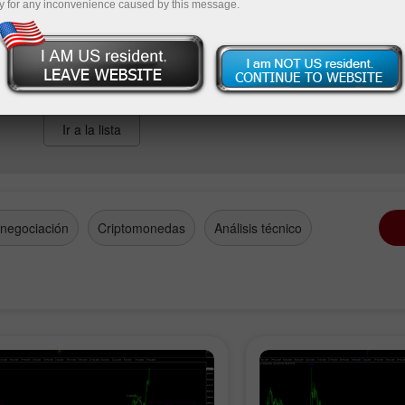
nversaciones.
y for any inconvenience caused by this message.
Ir a la lista
 negociación
Criptomonedas
Análisis técnico