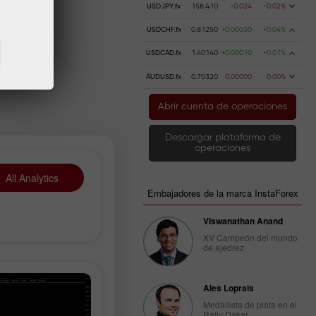
USDJPY.fx
158.410
-0.024
-0.02%
USDCHF.fx
0.81250
+0.00030
+0.04%
USDCAD.fx
1.40140
+0.00010
+0.01%
AUDUSD.fx
0.70320
0.00000
0.00%
Abrir cuenta de operaciones
Descargar plataforma de
operaciones
All Analytics
Embajadores de la marca InstaForex
Viswanathan Anand
XV Campeón del mundo
de ajedrez
Ales Loprais
Medallista de plata en el
Rally Dakar.