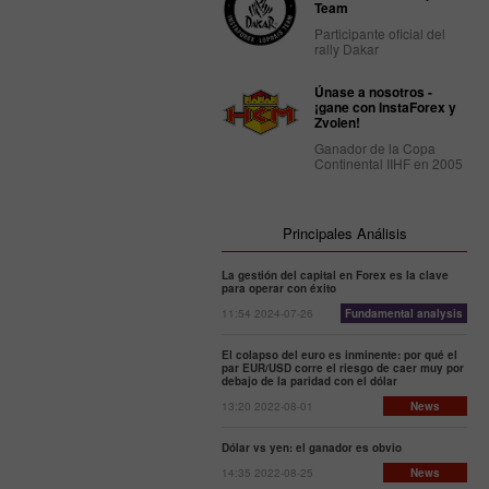
Team
Participante oficial del
rally Dakar
Únase a nosotros -
¡gane con InstaForex y
Zvolen!
Ganador de la Copa
Continental IIHF en 2005
Principales Análisis
La gestión del capital en Forex es la clave
para operar con éxito
11:54 2024-07-26
Fundamental analysis
El colapso del euro es inminente: por qué el
par EUR/USD corre el riesgo de caer muy por
debajo de la paridad con el dólar
13:20 2022-08-01
News
Dólar vs yen: el ganador es obvio
14:35 2022-08-25
News