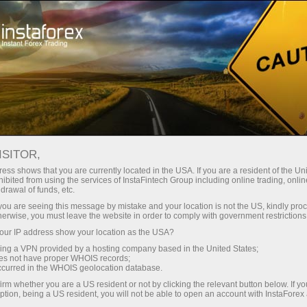
 instantánea de la cuenta
Plataforma comercial
a Principiantes
Para Inversionistas
Para Socios
Campa
EL MERCADO DE VALORES CAEN
ISITOR,
ess shows that you are currently located in the USA. If you are a resident of the Uni
ibited from using the services of InstaFintech Group including online trading, online
rincipales índices bursátiles de Estados Unidos cayeron c
drawal of funds, etc.
a más débil para la renta variable a medida que se deteri
k you are seeing this message by mistake and your location is not the US, kindly pro
herwise, you must leave the website in order to comply with government restrictions
to se produce en medio de nuevas tensiones geopolíticas
ur IP address show your location as the USA?
n de reabrir el Estrecho de Ormuz, tras la negativa de Estado
sing a VPN provided by a hosting company based in the United States;
ertos iraníes, lo que reduce las esperanzas de una desesca
oes not have proper WHOIS records;
occurred in the WHOIS geolocation database.
struirse a finales de la semana pasada se ha desvanecid
irm whether you are a US resident or not by clicking the relevant button below. If y
ump indicara que los negociadores estadounidenses viajará
ption, being a US resident, you will not be able to open an account with InstaForex