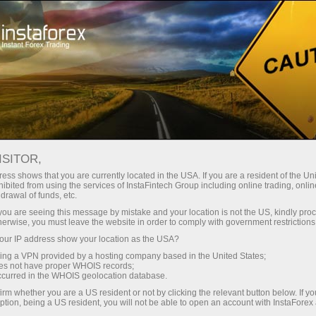
Para Operadores
Noticias Forex por InstaForex
ISITOR,
13.05.2026
15:00:00
UTC+00
LA CONFIANZA DEL
ess shows that you are currently located in the USA. If you are a resident of the Uni
ibited from using the services of InstaFintech Group including online trading, online
drawal of funds, etc.
CONSUMIDOR EN EE. UU.
k you are seeing this message by mistake and your location is not the US, kindly pro
MEDIDA POR THOMSON
herwise, you must leave the website in order to comply with government restrictions
ur IP address show your location as the USA?
REUTERS/IPSOS PCSI
sing a VPN provided by a hosting company based in the United States;
RETROCEDE LEVEMENTE EN
oes not have proper WHOIS records;
occurred in the WHOIS geolocation database.
MAYO
irm whether you are a US resident or not by clicking the relevant button below. If y
ption, being a US resident, you will not be able to open an account with InstaForex