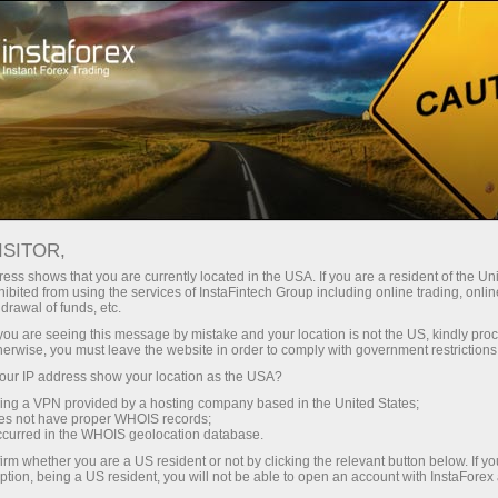
Para Operadores
Noticias Forex por InstaForex
ISITOR,
13.05.2026
15:00:00
UTC+00
LA CONFIANZA DEL
ess shows that you are currently located in the USA. If you are a resident of the Uni
ibited from using the services of InstaFintech Group including online trading, online
drawal of funds, etc.
CONSUMIDOR EN MÉXICO,
k you are seeing this message by mistake and your location is not the US, kindly pro
MEDIDA POR THOMSON
herwise, you must leave the website in order to comply with government restrictions
ur IP address show your location as the USA?
REUTERS IPSOS PCSI,
sing a VPN provided by a hosting company based in the United States;
RETROCEDE EN MAYO
oes not have proper WHOIS records;
occurred in the WHOIS geolocation database.
irm whether you are a US resident or not by clicking the relevant button below. If y
ption, being a US resident, you will not be able to open an account with InstaForex