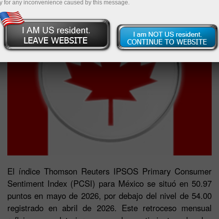
y for any inconvenience caused by this message.
El índice Thomson Reuters IPSOS Primary Consumer
Sentiment Index (PCSI) para México se situó en 50.97
puntos en mayo de 2026, por debajo del nivel de 54.00
registrado en abril de 2026. Este retroceso mensual