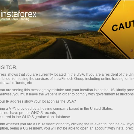
 instantánea de la cuenta
Plataforma comercial
a Principiantes
Para Inversionistas
Para Socios
Campa
NZA DEL CONSUMIDOR EN ARGE
ISITOR,
EGÚN THOMSON REUTERS IPSOS
ess shows that you are currently located in the USA. If you are a resident of the Uni
ibited from using the services of InstaFintech Group including online trading, online
drawal of funds, etc.
k you are seeing this message by mistake and your location is not the US, kindly pro
euters IPSOS Primary Consumer Sentiment Index (PCSI) pa
herwise, you must leave the website in order to comply with government restrictions
ayo de 2026, al situarse en 40,81 puntos, frente a los 40,
ur IP address show your location as the USA?
atos, actualizados al 13 de mayo de 2026, muestran un a
sing a VPN provided by a hosting company based in the United States;
oes not have proper WHOIS records;
pero en la dirección de una mayor confianza del consumidor
occurred in the WHOIS geolocation database.
liza en términos estrictamente mensuales: la lectura actua
irm whether you are a US resident or not by clicking the relevant button below. If y
ption, being a US resident, you will not be able to open an account with InstaForex
mientras que el dato previo medía la variación de abril res