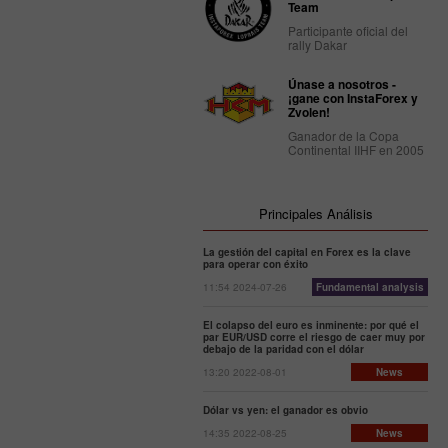
Team
Participante oficial del
rally Dakar
Únase a nosotros -
¡gane con InstaForex y
Zvolen!
Ganador de la Copa
Continental IIHF en 2005
Principales Análisis
La gestión del capital en Forex es la clave
para operar con éxito
11:54 2024-07-26
Fundamental analysis
El colapso del euro es inminente: por qué el
par EUR/USD corre el riesgo de caer muy por
debajo de la paridad con el dólar
13:20 2022-08-01
News
Dólar vs yen: el ganador es obvio
14:35 2022-08-25
News