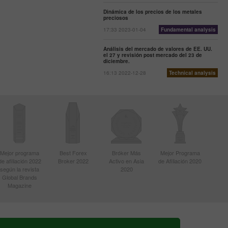
Dinámica de los precios de los metales
preciosos
17:33 2023-01-04
Fundamental analysis
Análisis del mercado de valores de EE. UU.
el 27 y revisión post mercado del 23 de
diciembre.
16:13 2022-12-28
Technical analysis
Mejor programa
Best Forex
Bróker Más
Mejor Programa
de afiliación 2022
Broker 2022
Activo en Asia
de Afiliación 2020
según la revista
2020
Global Brands
Magazine