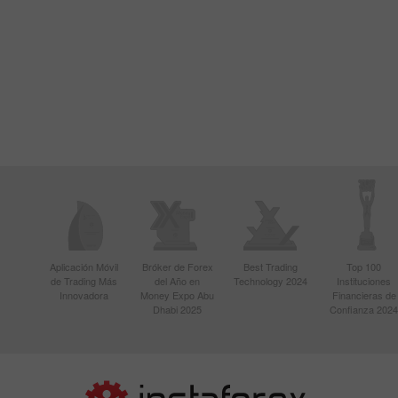
Aplicación Móvil
Bróker de Forex
Best Trading
Top 100
de Trading Más
del Año en
Technology 2024
Instituciones
Innovadora
Money Expo Abu
Financieras de
Dhabi 2025
Confianza 2024