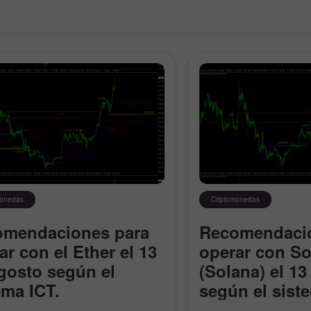
Bono de 30%
Depósito Afortunado
monedas
Criptomonedas
Bono del Club InstaForex
omendaciones para
Recomendacio
ar con el Ether el 13
operar con So
gosto según el
(Solana) el 13
ema ICT.
según el sist