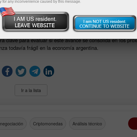
y for any inconvenience caused by this message.
permanece claramente por debajo de la zona de alta confia
arginal en las percepciones de los consumidores sobre la 
diatas.
te de mayo podría interpretarse como un indicio de estabil
erá clave para evaluar si este avance se consolida en los pró
za todavía frágil en la economía argentina.
Ir a la lista
 negociación
Criptomonedas
Análisis técnico