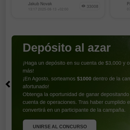
Al cierre de ayer, los índices
El Ethe
Jakub Novak
P
inflación
33008
bursátiles estadounidenses terminaron
récord
13:17 2025-08-13 +02:00
0
al alza. El S&P 500 subió un 1,13% y
contin
el Nasdaq 100 saltó un 1,39%. El
máximo
industrial Dow Jones ganó
muestr
benefic
Depósito al azar
¡Haga un depósito en su cuenta de $3,000 y 
más!
¡En Agosto, sorteamos
$1000
dentro de la ca
afortunado!
Obtenga la oportunidad de ganar depositando
cuenta de operaciones. Tras haber cumplido e
OBTENER BONO
convertirá en un participante de la campaña.
UNIRSE AL CONCURSO
UNIRSE AL CONCURSO
UNIRSE AL CONCURSO