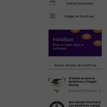
Trading Instruments
Gadget de InstaForex
InstaSpot
Easy to trade, easy to
exchange.
Socios oficiales de InstaForex
El futuro se acerca:
InstaForex y Dragon
Racing
El equipo de Fórmula - E
Sea siempre el primero
con InstaForex Loprais