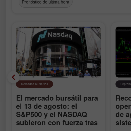
Pronóstico de última hora
Mercados bursátiles
Cripto
El mercado bursátil para
Rec
el 13 de agosto: el
oper
S&P500 y el NASDAQ
de a
subieron con fuerza tras
sist
las estadísticas de