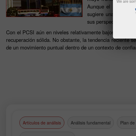
We are sorr
Aunque el indicador 
sugiere una mejora m
sus perspectivas inme
Con el PCSI aún en niveles relativamente bajos, el repun
recuperación sólida. No obstante, la tendencia reciente s
de un movimiento puntual dentro de un contexto de confian
Artículos de análisis
Análisis fundamental
Plan de