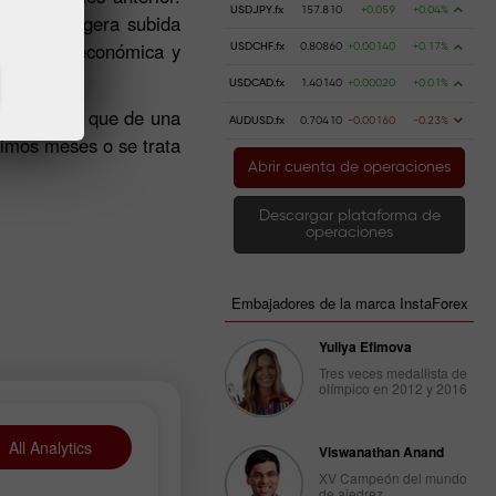
USDJPY.fx
157.810
+0.059
+0.04%
nza, la ligera subida
situación económica y
USDCHF.fx
0.80860
+0.00140
+0.17%
USDCAD.fx
1.40140
+0.00020
+0.01%
ización más que de una
AUDUSD.fx
0.70410
-0.00160
-0.23%
ximos meses o se trata
Abrir cuenta de operaciones
Descargar plataforma de
operaciones
Embajadores de la marca InstaForex
Yuliya Efimova
Tres veces medallista de
olímpico en 2012 y 2016
All Analytics
Viswanathan Anand
XV Campeón del mundo
de ajedrez