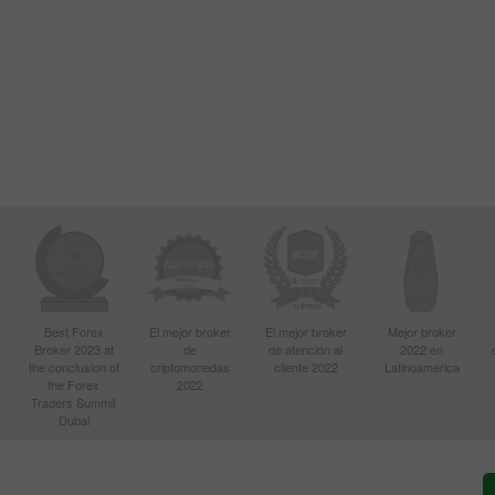
Best Forex
El mejor broker
El mejor broker
Mejor broker
Broker 2023 at
de
de atención al
2022 en
the conclusion of
criptomonedas
cliente 2022
Latinoamérica
the Forex
2022
Traders Summit
Dubai