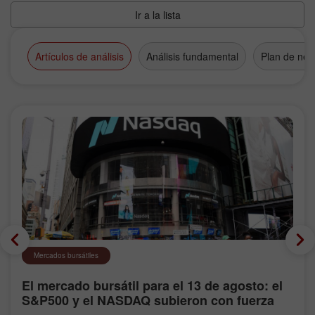
Ir a la lista
Artículos de análisis
Análisis fundamental
Plan de neg
Mercados bursátiles
El mercado bursátil para el 13 de agosto: el
S&P500 y el NASDAQ subieron con fuerza
tras las estadísticas de inflación