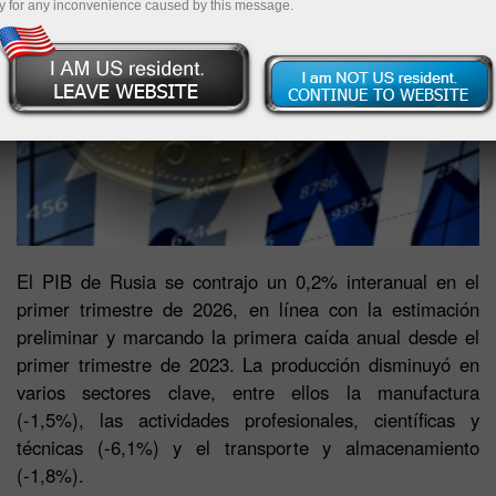
y for any inconvenience caused by this message.
El PIB de Rusia se contrajo un 0,2% interanual en el
primer trimestre de 2026, en línea con la estimación
preliminar y marcando la primera caída anual desde el
primer trimestre de 2023. La producción disminuyó en
varios sectores clave, entre ellos la manufactura
(-1,5%), las actividades profesionales, científicas y
técnicas (-6,1%) y el transporte y almacenamiento
(-1,8%).