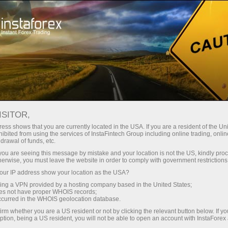
Para Operadores
Noticias Forex por InstaForex
ISITOR,
17.06.2026
16:26:53
UTC+00
EL PIB DE RUSIA SE CONTRAE
ess shows that you are currently located in the USA. If you are a resident of the Uni
ibited from using the services of InstaFintech Group including online trading, online
drawal of funds, etc.
POR PRIMERA VEZ EN 3 AÑOS
k you are seeing this message by mistake and your location is not the US, kindly pro
herwise, you must leave the website in order to comply with government restrictions
ur IP address show your location as the USA?
sing a VPN provided by a hosting company based in the United States;
oes not have proper WHOIS records;
occurred in the WHOIS geolocation database.
irm whether you are a US resident or not by clicking the relevant button below. If y
ption, being a US resident, you will not be able to open an account with InstaForex