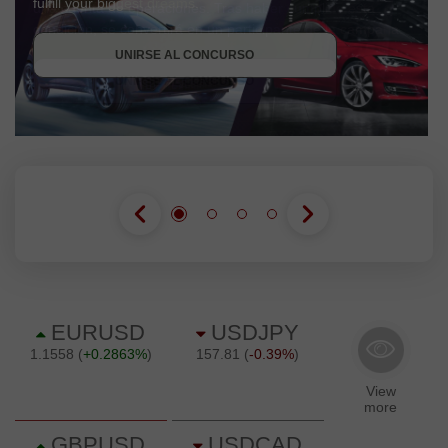
una cuenta de operaciones. Tras haber cumplido esta
OBTENER BONO
condición, se convertirá en un participante de la campaña.
UNIRSE AL CONCURSO
UNIRSE AL CONCURSO
UNIRSE AL CONCURSO