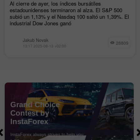
Al cierre de ayer, los índices bursátiles
estadounidenses terminaron al alza. El S&P 500
subió un 1,13% y el Nasdaq 100 saltó un 1,39%. El
industrial Dow Jones ganó
Jakub Novak
28809
13:17 2025-08-13 +02:00
Depósito al azar
¡Haga un depósito en su cuenta de $3,000 y obtenga
$1000
más!
¡En Agosto, sorteamos
$1000
dentro de la campaña
Depósito afortunado!
Obtenga la oportunidad de ganar depositando $3,000 en