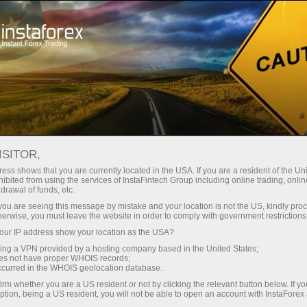
Spreads mínimos
— máximo beneficio
ISITOR,
ess shows that you are currently located in the USA. If you are a resident of the Uni
Bono del 30%
ibited from using the services of InstaFintech Group including online trading, online
Con InstaForex obtiene acceso a
drawal of funds, etc.
oportunidades realmente
en cada depósito
k you are seeing this message by mistake and your location is not the US, kindly pro
competitivas: apalancamiento de
herwise, you must leave the website in order to comply with government restrictions
hasta 1:5000, unos de los mejores
ur IP address show your location as the USA?
Velocidad
spreads y comisiones del
sing a VPN provided by a hosting company based in the United States;
mercado, así como condiciones
oes not have proper WHOIS records;
en el trading y en la pista
occurred in the WHOIS geolocation database.
atractivas para operar con
irm whether you are a US resident or not by clicking the relevant button below. If y
acciones e índices.
ption, being a US resident, you will not be able to open an account with InstaForex
Su propio bote de regalos
Hemos desarrollado un sistema