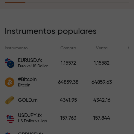
recargar su cuenta.
El programa de seguro de riesgos
compensa sus pérdidas y
Instrumentos populares
garantiza triplicar el beneficio
durante 6 meses. ¡Opere con
Instrumento
Compra
Venta
Sp
tranquilidad: su capital está
protegido!
EURUSD.fx
1.15572
1.15582
Euro vs US Dollar
Recargue la cuenta y obtenga un
#Bitcoin
bono mil veces mayor que su
64859.38
64859.63
Bitcoin
depósito. X1000 no es un error
tipográfico. Cuanto mayor sea el
GOLD.m
4341.95
4342.16
depósito, mayor será el
multiplicador.
USDJPY.fx
157.763
157.844
US Dollar vs Japanese Yen