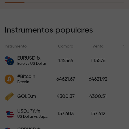
recargar su cuenta.
El programa de seguro de riesgos
compensa sus pérdidas y
Instrumentos populares
garantiza triplicar el beneficio
durante 6 meses. ¡Opere con
Instrumento
Compra
Venta
Sp
tranquilidad: su capital está
protegido!
EURUSD.fx
1.15566
1.15576
Euro vs US Dollar
Recargue la cuenta y obtenga un
#Bitcoin
bono mil veces mayor que su
64621.67
64621.92
Bitcoin
depósito. X1000 no es un error
tipográfico. Cuanto mayor sea el
GOLD.m
4300.37
4300.51
depósito, mayor será el
multiplicador.
USDJPY.fx
157.603
157.612
US Dollar vs Japanese Yen