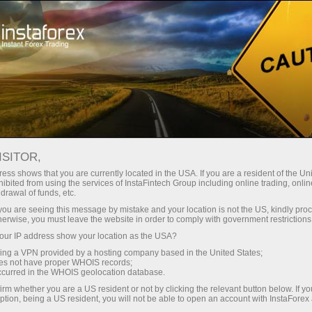
Spreads mínimos
— máximo beneficio
ISITOR,
ess shows that you are currently located in the USA. If you are a resident of the Uni
Bono del 30%
ibited from using the services of InstaFintech Group including online trading, online
Con InstaForex obtiene acceso a
drawal of funds, etc.
oportunidades realmente
en cada depósito
k you are seeing this message by mistake and your location is not the US, kindly pro
competitivas: apalancamiento de
herwise, you must leave the website in order to comply with government restrictions
hasta 1:5000, unos de los mejores
ur IP address show your location as the USA?
Velocidad
spreads y comisiones del
sing a VPN provided by a hosting company based in the United States;
mercado, así como condiciones
oes not have proper WHOIS records;
en el trading y en la pista
occurred in the WHOIS geolocation database.
atractivas para operar con
irm whether you are a US resident or not by clicking the relevant button below. If y
acciones e índices.
ption, being a US resident, you will not be able to open an account with InstaForex
Su propio bote de regalos
Hemos desarrollado un sistema