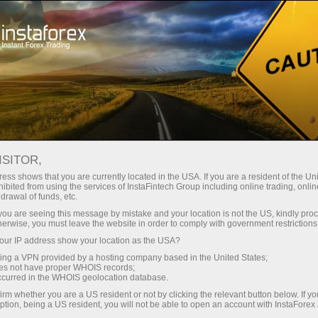
Spreads mínimos
— máximo beneficio
ISITOR,
ess shows that you are currently located in the USA. If you are a resident of the Uni
Bono del 30%
ibited from using the services of InstaFintech Group including online trading, online
Con InstaForex obtiene acceso a
drawal of funds, etc.
oportunidades realmente
en cada depósito
k you are seeing this message by mistake and your location is not the US, kindly pro
competitivas: apalancamiento de
herwise, you must leave the website in order to comply with government restrictions
hasta 1:5000, unos de los mejores
ur IP address show your location as the USA?
Velocidad
spreads y comisiones del
sing a VPN provided by a hosting company based in the United States;
mercado, así como condiciones
oes not have proper WHOIS records;
en el trading y en la pista
occurred in the WHOIS geolocation database.
atractivas para operar con
irm whether you are a US resident or not by clicking the relevant button below. If y
acciones e índices.
ption, being a US resident, you will not be able to open an account with InstaForex
Su propio bote de regalos
Hemos desarrollado un sistema