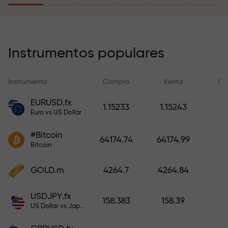
recargar su cuenta.
El programa de seguro de riesgos
compensa sus pérdidas y
Instrumentos populares
garantiza triplicar el beneficio
durante 6 meses. ¡Opere con
Instrumento
Compra
Venta
Sp
tranquilidad: su capital está
protegido!
EURUSD.fx
1.15233
1.15243
Euro vs US Dollar
Recargue la cuenta y obtenga un
#Bitcoin
bono mil veces mayor que su
64174.74
64174.99
Bitcoin
depósito. X1000 no es un error
tipográfico. Cuanto mayor sea el
GOLD.m
4264.7
4264.84
depósito, mayor será el
multiplicador.
USDJPY.fx
158.383
158.39
US Dollar vs Japanese Yen