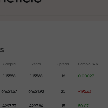
sito
s
Compra
Venta
Spread
Cambio 24 h
y en la pista
1.15558
1.15568
16
0.00027
Formación en línea
Análisis de FX.C
e de regalos
Aprenda a operar desde cero —
Pronósticos diarios d
64621.67
64621.92
25
-195.63
cursos y seminarios web para
criptomonedas y futu
todos los niveles
4297.73
4297.84
15
50.07