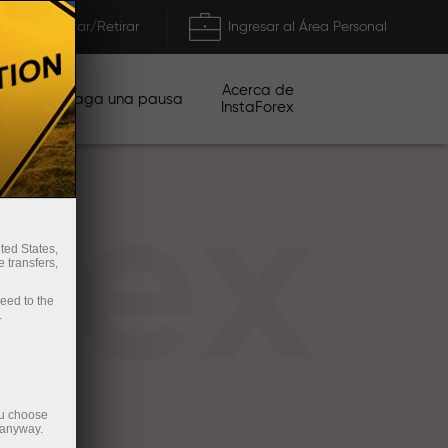
Depositar/Retirar
Ingresar al Área Personal
Acerca de
ñas
Haga una pausa
InstaForex
rex
ted States,
 transfers,
ceed to the
.
ou choose
 anyway.