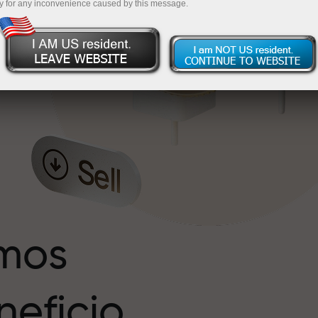
y for any inconvenience caused by this message.
s
r
imos
eficio