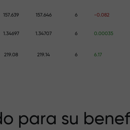
galo de hasta $1,500
157.639
157.646
6
-0.082
esgo — garantiz
1.34697
1.34707
6
0.00035
219.08
219.14
6
6.17
a X1000 — el
r más grande del
o para su benef