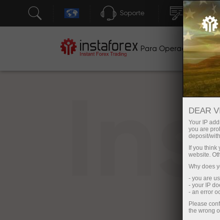
Soporte
Apertura 
Para Operadores
P
In
DEAR V
Your IP addr
you are proh
deposit/with
If you thin
website. Ot
Why does yo
- you are u
- your IP d
- an error 
Please conf
the wrong o