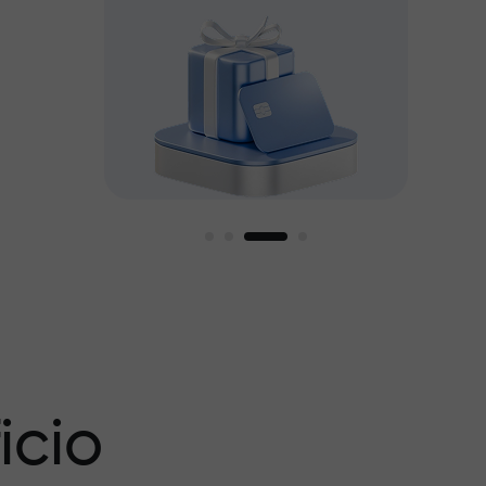
amos
icio