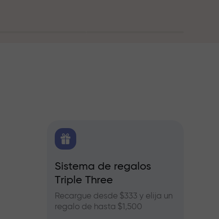
O
Sistema de regalos
Bonos
Triple Three
e Forex,
Partic
ros
InstaF
Recargue desde $333 y elija un
benefic
regalo de hasta $1,500