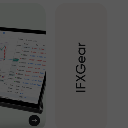
r
a
e
G
X
F
I