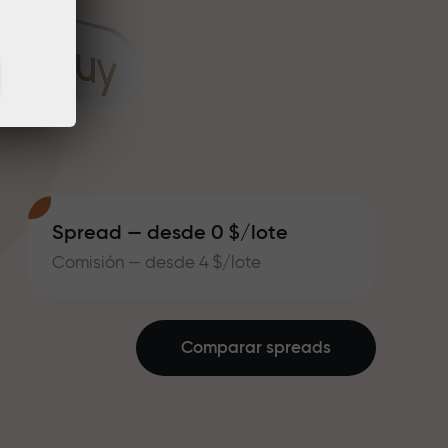
Spread — desde 0 $/lote
Comisión — desde 4 $/lote
Comparar spreads