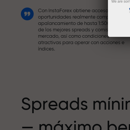
We are sorr
Con InstaForex obtiene acceso a
oportunidades realmente competitivas:
apalancamiento de hasta 1:5000, unos
de los mejores spreads y comisiones del
mercado, así como condiciones
atractivas para operar con acciones e
índices.
Hemos desarrollado un sistema de bono
que hace el trading aún más atractivo.
Cada cliente de InstaForex puede recibi
hasta un 30% al recargar su cuenta,
además de aprovechar otras
promociones y ofertas.
Spreads mín
La velocidad de la pista y la velocidad
— máximo ben
de las operaciones comparten los
mismos valores. Ales Loprais aporta