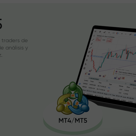
5
 traders de
 análisis y
.