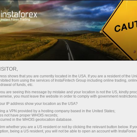
instantánea de la cuenta
Plataforma comercial
Para
Para
Para Socios
Campa
rincipiantes
Inversionistas
staFo
ISITOR,
ess shows that you are currently located in the USA. If you are a resident of the Uni
ibited from using the services of InstaFintech Group including online trading, online
drawal of funds, etc.
k you are seeing this message by mistake and your location is not the US, kindly pro
herwise, you must leave the website in order to comply with government restrictions
ur IP address show your location as the USA?
sing a VPN provided by a hosting company based in the United States;
oes not have proper WHOIS records;
occurred in the WHOIS geolocation database.
irm whether you are a US resident or not by clicking the relevant button below. If y
ption, being a US resident, you will not be able to open an account with InstaForex