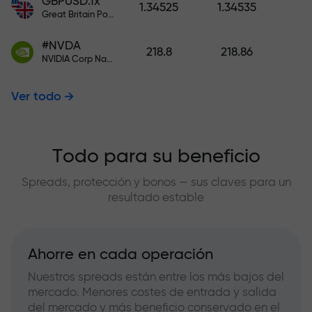
GBPUSD.fx
1.34525
1.34535
Great Britain Pound vs US Dollar
#NVDA
218.8
218.86
NVIDIA Corp Nasdaq Stock Exchange (Nasdaq) USD
Ver todo
Todo para su beneficio
Spreads, protección y bonos — sus claves para un
resultado estable
Ahorre en cada operación
Nuestros spreads están entre los más bajos del
mercado. Menores costes de entrada y salida
del mercado y más beneficio conservado en el