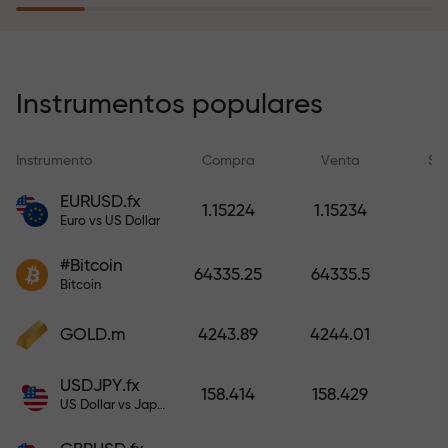
recargar su cuenta.
El programa de seguro de riesgos
compensa sus pérdidas y
Instrumentos populares
garantiza triplicar el beneficio
durante 6 meses. ¡Opere con
Instrumento
Compra
Venta
Sp
tranquilidad: su capital está
protegido!
EURUSD.fx
1.15224
1.15234
Euro vs US Dollar
Recargue la cuenta y obtenga un
#Bitcoin
bono mil veces mayor que su
64335.25
64335.5
Bitcoin
depósito. X1000 no es un error
tipográfico. Cuanto mayor sea el
GOLD.m
4243.89
4244.01
depósito, mayor será el
multiplicador.
USDJPY.fx
158.414
158.429
US Dollar vs Japanese Yen