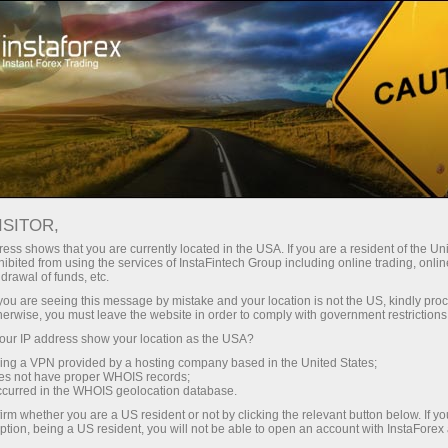
Spreads mínimos
— máximo beneficio
ISITOR,
ess shows that you are currently located in the USA. If you are a resident of the Uni
Bono del 30%
ibited from using the services of InstaFintech Group including online trading, online
Con InstaForex obtiene acceso a
drawal of funds, etc.
oportunidades realmente
en cada depósito
k you are seeing this message by mistake and your location is not the US, kindly pro
competitivas: apalancamiento de
herwise, you must leave the website in order to comply with government restrictions
hasta 1:5000, unos de los mejores
ur IP address show your location as the USA?
Velocidad
spreads y comisiones del
sing a VPN provided by a hosting company based in the United States;
mercado, así como condiciones
oes not have proper WHOIS records;
en el trading y en la pista
occurred in the WHOIS geolocation database.
atractivas para operar con
irm whether you are a US resident or not by clicking the relevant button below. If y
acciones e índices.
ption, being a US resident, you will not be able to open an account with InstaForex
Su propio bote de regalos
Hemos desarrollado un sistema