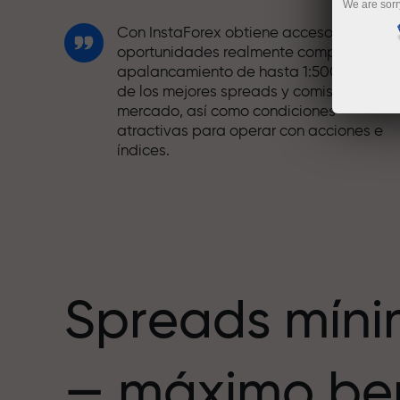
We are sorr
Con InstaForex obtiene acceso a
oportunidades realmente competitivas:
apalancamiento de hasta 1:5000, unos
de los mejores spreads y comisiones del
mercado, así como condiciones
atractivas para operar con acciones e
índices.
Hemos desarrollado un sistema de bono
que hace el trading aún más atractivo.
Cada cliente de InstaForex puede recibi
hasta un 30% al recargar su cuenta,
además de aprovechar otras
promociones y ofertas.
Spreads mín
La velocidad de la pista y la velocidad
— máximo ben
de las operaciones comparten los
mismos valores. Ales Loprais aporta