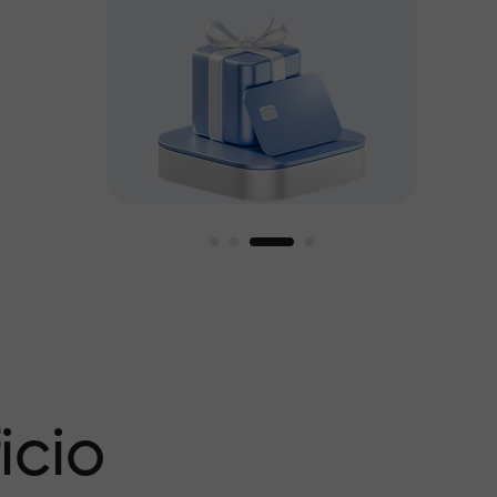
amos
icio