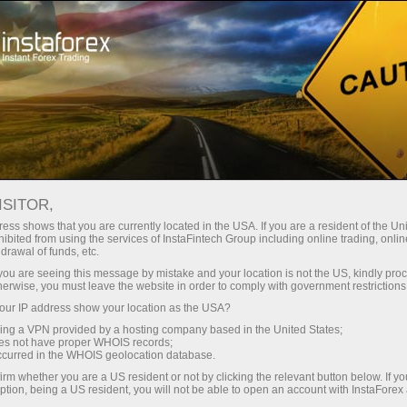
instantánea de la cuenta
Plataforma comercial
Para
Para
Para Socios
Campa
rincipiantes
Inversionistas
staFo
ISITOR,
ess shows that you are currently located in the USA. If you are a resident of the Uni
ibited from using the services of InstaFintech Group including online trading, online
drawal of funds, etc.
k you are seeing this message by mistake and your location is not the US, kindly pro
herwise, you must leave the website in order to comply with government restrictions
ur IP address show your location as the USA?
sing a VPN provided by a hosting company based in the United States;
oes not have proper WHOIS records;
occurred in the WHOIS geolocation database.
irm whether you are a US resident or not by clicking the relevant button below. If y
ption, being a US resident, you will not be able to open an account with InstaForex