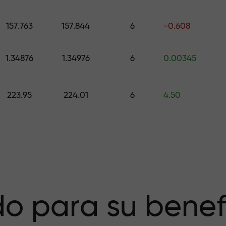
galo de hasta $1,500
157.763
157.844
6
-0.608
esgo — garantiz
1.34876
1.34976
6
0.00345
223.95
224.01
6
4.50
a X1000 — el
r más grande del
o para su benef