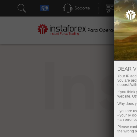
Soporte
Apertura 
Para Operadores
P
In
DEAR V
Your IP addr
you are proh
deposit/with
If you thin
website. Ot
Why does yo
- you are u
- your IP d
- an error 
Please conf
the wrong o