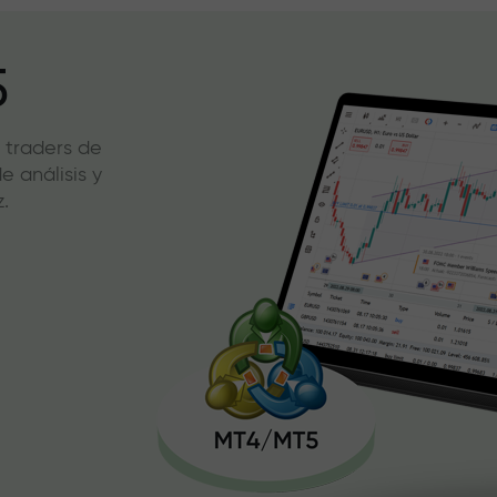
5
 traders de
 análisis y
.