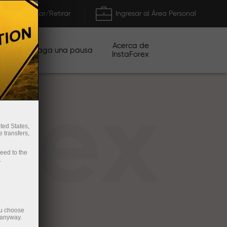
Depositar/Retirar
Ingresar al Área Personal
Acerca de
ñas
Haga una pausa
InstaForex
rex
ted States,
 transfers,
ceed to the
.
ou choose
 anyway.