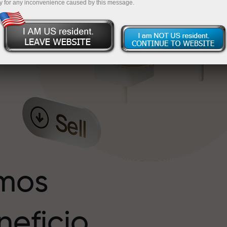
y for any inconvenience caused by this message.
s
r
imos
eficio