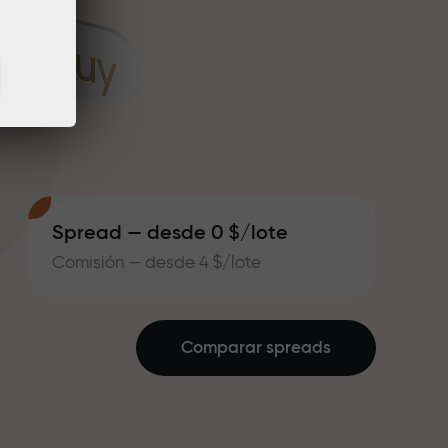
Spread — desde 0 $/lote
Comisión — desde 4 $/lote
Comparar spreads