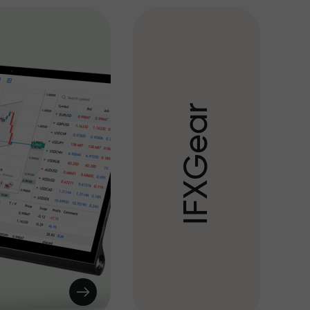
r
a
e
G
X
F
I