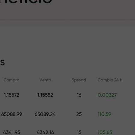
sito
s
Compra
Venta
Spread
Cambio 24 h
y en la pista
1.15572
1.15582
16
0.00327
Análisis de FX.CO
Sistema de rega
Triple Three
e de regalos
Pronósticos diarios de Forex,
65088.99
65089.24
25
110.59
criptomonedas y futuros
Recargue desde $333 
regalo de hasta $1,5
4341.95
4342.16
15
105.65