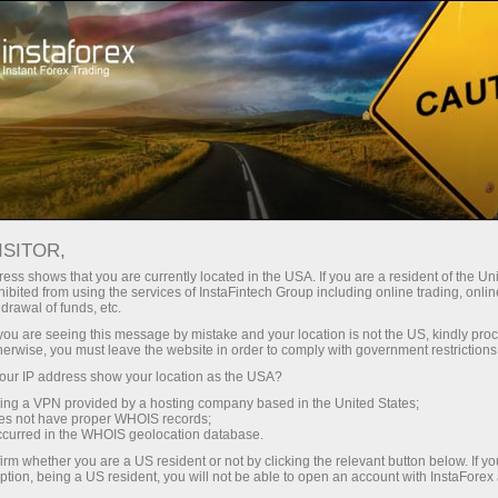
Spreads mínimos
— máximo beneficio
ISITOR,
ess shows that you are currently located in the USA. If you are a resident of the Uni
Bono del 30%
ibited from using the services of InstaFintech Group including online trading, online
Con InstaForex obtiene acceso a
drawal of funds, etc.
oportunidades realmente
en cada depósito
k you are seeing this message by mistake and your location is not the US, kindly pro
competitivas: apalancamiento de
herwise, you must leave the website in order to comply with government restrictions
hasta 1:5000, unos de los mejores
ur IP address show your location as the USA?
Velocidad
spreads y comisiones del
sing a VPN provided by a hosting company based in the United States;
mercado, así como condiciones
oes not have proper WHOIS records;
en el trading y en la pista
occurred in the WHOIS geolocation database.
atractivas para operar con
irm whether you are a US resident or not by clicking the relevant button below. If y
acciones e índices.
ption, being a US resident, you will not be able to open an account with InstaForex
Su propio bote de regalos
Hemos desarrollado un sistema