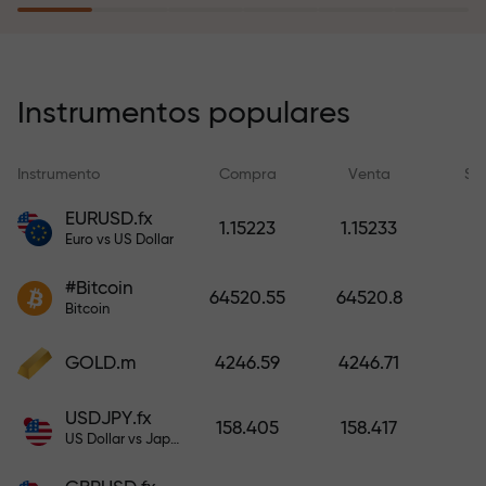
recargar su cuenta.
El programa de seguro de riesgos
compensa sus pérdidas y
Instrumentos populares
garantiza triplicar el beneficio
durante 6 meses. ¡Opere con
Instrumento
Compra
Venta
Sp
tranquilidad: su capital está
protegido!
EURUSD.fx
1.15223
1.15233
Euro vs US Dollar
Recargue la cuenta y obtenga un
#Bitcoin
bono mil veces mayor que su
64520.55
64520.8
Bitcoin
depósito. X1000 no es un error
tipográfico. Cuanto mayor sea el
GOLD.m
4246.59
4246.71
depósito, mayor será el
multiplicador.
USDJPY.fx
158.405
158.417
US Dollar vs Japanese Yen