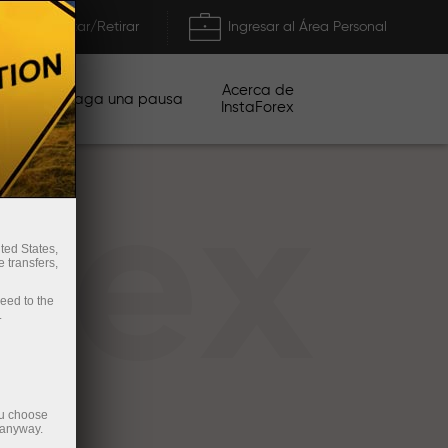
Depositar/Retirar
Ingresar al Área Personal
Acerca de
ñas
Haga una pausa
InstaForex
rex
ted States,
 transfers,
ceed to the
.
ou choose
 anyway.