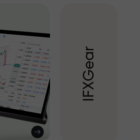
r
a
e
G
X
F
I