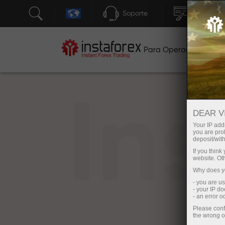
Soporte
Apertura 
Para Operadores
P
In
DEAR V
Your IP addr
you are proh
deposit/with
If you thin
website. Ot
Why does yo
- you are u
- your IP d
- an error 
Please conf
the wrong o