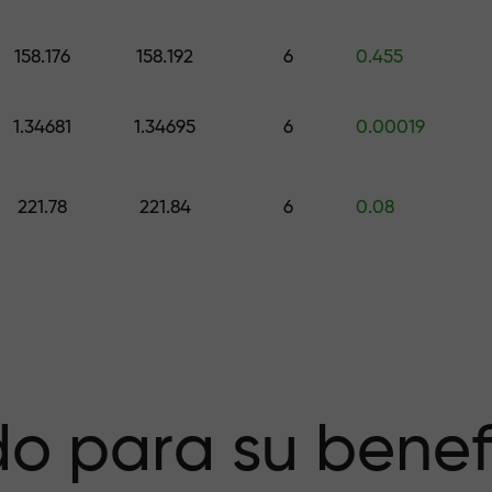
galo de hasta $1,500
158.176
158.192
6
0.455
esgo — garantiz
1.34681
1.34695
6
0.00019
221.78
221.84
6
0.08
a X1000 — el
r más grande del
o para su benef