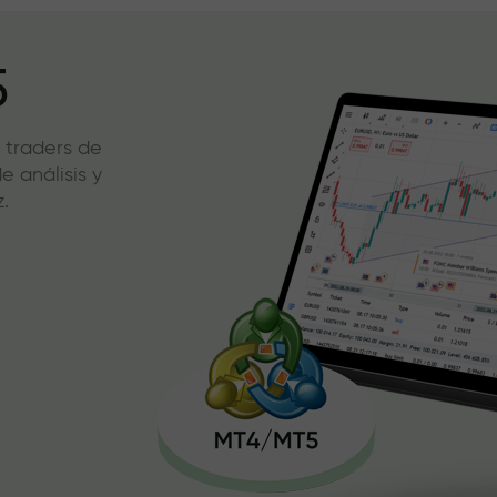
5
 traders de
 análisis y
.