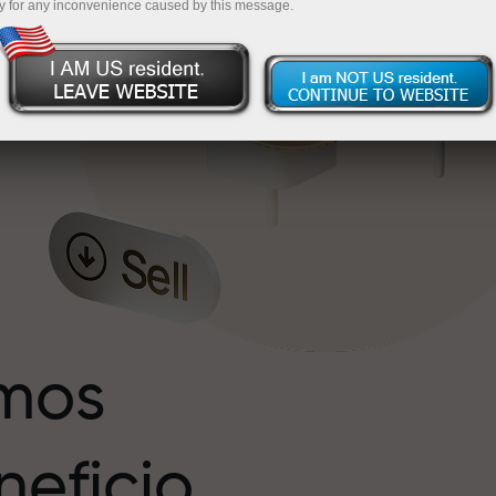
y for any inconvenience caused by this message.
s
r
imos
eficio