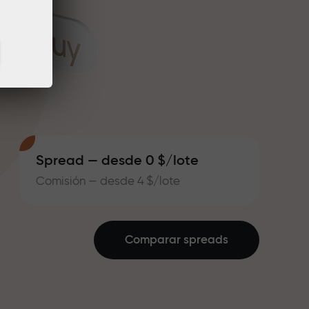
Spread — desde 0 $/lote
Comisión — desde 4 $/lote
Comparar spreads