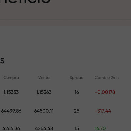
sito
s
Compra
Venta
Spread
Cambio 24 h
y en la pista
1.15353
1.15363
16
-0.00178
Formación en línea
Análisis de FX.C
e de regalos
Aprenda a operar desde cero —
Pronósticos diarios d
64499.86
64500.11
25
-317.44
cursos y seminarios web para
criptomonedas y futu
todos los niveles
4264.36
4264.48
15
16.70