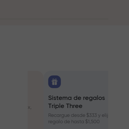
O
Sistema de regalos
Bonos
Triple Three
e Forex,
Partic
ros
InstaF
Recargue desde $333 y elija un
benefic
regalo de hasta $1,500