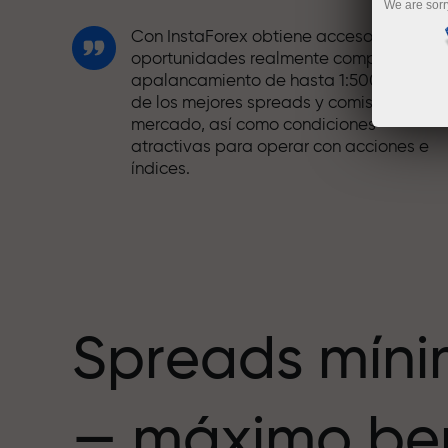
We are sorr
Con InstaForex obtiene acceso a
oportunidades realmente competitivas:
apalancamiento de hasta 1:5000, unos
de los mejores spreads y comisiones del
mercado, así como condiciones
atractivas para operar con acciones e
índices.
Hemos desarrollado un sistema de bono
que hace el trading aún más atractivo.
Cada cliente de InstaForex puede recibi
hasta un 30% al recargar su cuenta,
además de aprovechar otras
promociones y ofertas.
Spreads mín
La velocidad de la pista y la velocidad
— máximo ben
de las operaciones comparten los
mismos valores. Ales Loprais aporta