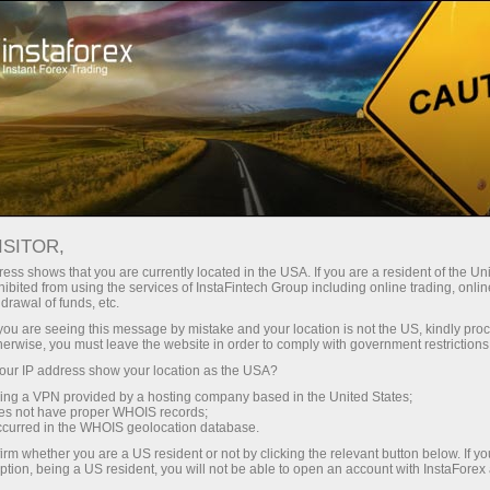
instantánea de la cuenta
Plataforma comercial
Para
Para
Para Socios
Campa
rincipiantes
Inversionistas
staFo
ISITOR,
ess shows that you are currently located in the USA. If you are a resident of the Uni
ibited from using the services of InstaFintech Group including online trading, online
drawal of funds, etc.
k you are seeing this message by mistake and your location is not the US, kindly pro
herwise, you must leave the website in order to comply with government restrictions
ur IP address show your location as the USA?
sing a VPN provided by a hosting company based in the United States;
oes not have proper WHOIS records;
occurred in the WHOIS geolocation database.
irm whether you are a US resident or not by clicking the relevant button below. If y
ption, being a US resident, you will not be able to open an account with InstaForex