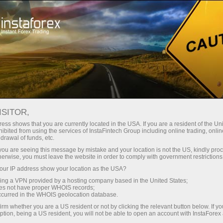
Spreads mínimos
— máximo beneficio
ISITOR,
ess shows that you are currently located in the USA. If you are a resident of the Uni
Bono del 30%
ibited from using the services of InstaFintech Group including online trading, online
Con InstaForex obtiene acceso a
drawal of funds, etc.
oportunidades realmente
en cada depósito
k you are seeing this message by mistake and your location is not the US, kindly pro
competitivas: apalancamiento de
herwise, you must leave the website in order to comply with government restrictions
hasta 1:5000, unos de los mejores
ur IP address show your location as the USA?
Velocidad
spreads y comisiones del
sing a VPN provided by a hosting company based in the United States;
mercado, así como condiciones
oes not have proper WHOIS records;
en el trading y en la pista
occurred in the WHOIS geolocation database.
atractivas para operar con
irm whether you are a US resident or not by clicking the relevant button below. If y
acciones e índices.
ption, being a US resident, you will not be able to open an account with InstaForex
Su propio bote de regalos
Hemos desarrollado un sistema