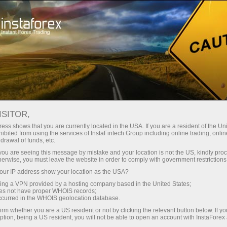
Para Operadores
Análisis de forex
Reseñas de análisis
Technical analysis
ISITOR,
ess shows that you are currently located in the USA. If you are a resident of the Uni
ibited from using the services of InstaFintech Group including online trading, online
16.05.2025 11:28 AM
drawal of funds, etc.
USD/CAD. Analysis and Forecast
k you are seeing this message by mistake and your location is not the US, kindly pro
herwise, you must leave the website in order to comply with government restrictions
ur IP address show your location as the USA?
sing a VPN provided by a hosting company based in the United States;
oes not have proper WHOIS records;
occurred in the WHOIS geolocation database.
irm whether you are a US resident or not by clicking the relevant button below. If y
ption, being a US resident, you will not be able to open an account with InstaForex