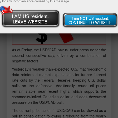
y for any inconvenience caused by this message.
As of Friday, the USD/CAD pair is under pressure for the
second consecutive day, driven by a combination of
negative factors.
Yesterday's weaker-than-expected U.S. macroeconomic
data reinforced market expectations for further interest
rate cuts by the Federal Reserve, keeping U.S. dollar
bulls on the defensive. Additionally, crude oil prices
remain stable near recent highs, which supports the
commodity-linked Canadian dollar and adds downward
pressure on the USD/CAD pair.
The current price action in USD/CAD can be viewed as a
bullish consolidation following a rebound from the yearly