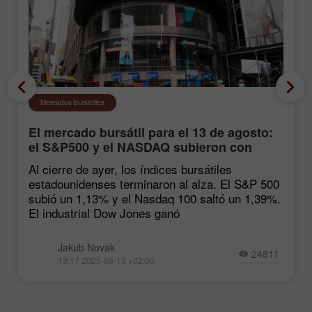
Mercados bursátiles
El mercado bursátil para el 13 de agosto:
el S&P500 y el NASDAQ subieron con
fuerza tras las estadísticas de inflación
Al cierre de ayer, los índices bursátiles
estadounidenses terminaron al alza. El S&P 500
subió un 1,13% y el Nasdaq 100 saltó un 1,39%.
El industrial Dow Jones ganó
Jakub Novak
24811
13:17 2025-08-13 +02:00