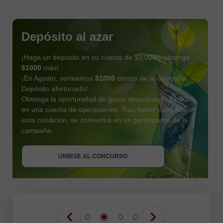
Depósito al azar
¡Haga un depósito en su cuenta de $3,000 y obtenga
$1000
más!
¡En Agosto, sorteamos
$1000
dentro de la campaña
Depósito afortunado!
Obtenga la oportunidad de ganar depositando $3,000
en una cuenta de operaciones. Tras haber cumplido
esta condición, se convertirá en un participante de la
OBTENER BONO
campaña.
UNIRSE AL CONCURSO
UNIRSE AL CONCURSO
UNIRSE AL CONCURSO