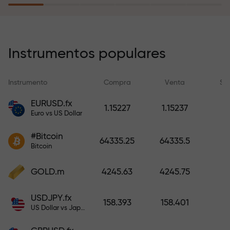
recargar su cuenta.
El programa de seguro de riesgos
compensa sus pérdidas y
Instrumentos populares
garantiza triplicar el beneficio
durante 6 meses. ¡Opere con
Instrumento
Compra
Venta
Sp
tranquilidad: su capital está
protegido!
EURUSD.fx
1.15227
1.15237
Euro vs US Dollar
Recargue la cuenta y obtenga un
#Bitcoin
bono mil veces mayor que su
64335.25
64335.5
Bitcoin
depósito. X1000 no es un error
tipográfico. Cuanto mayor sea el
GOLD.m
4245.63
4245.75
depósito, mayor será el
multiplicador.
USDJPY.fx
158.393
158.401
US Dollar vs Japanese Yen