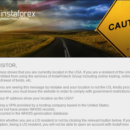
Spreads mínimos
— máximo beneficio
ISITOR,
ess shows that you are currently located in the USA. If you are a resident of the Uni
Bono del 30%
ibited from using the services of InstaFintech Group including online trading, online
Con InstaForex obtiene acceso a
drawal of funds, etc.
oportunidades realmente
en cada depósito
k you are seeing this message by mistake and your location is not the US, kindly pro
competitivas: apalancamiento de
herwise, you must leave the website in order to comply with government restrictions
hasta 1:5000, unos de los mejores
ur IP address show your location as the USA?
Velocidad
spreads y comisiones del
sing a VPN provided by a hosting company based in the United States;
mercado, así como condiciones
oes not have proper WHOIS records;
en el trading y en la pista
occurred in the WHOIS geolocation database.
atractivas para operar con
irm whether you are a US resident or not by clicking the relevant button below. If y
acciones e índices.
ption, being a US resident, you will not be able to open an account with InstaForex
Su propio bote de regalos
Hemos desarrollado un sistema