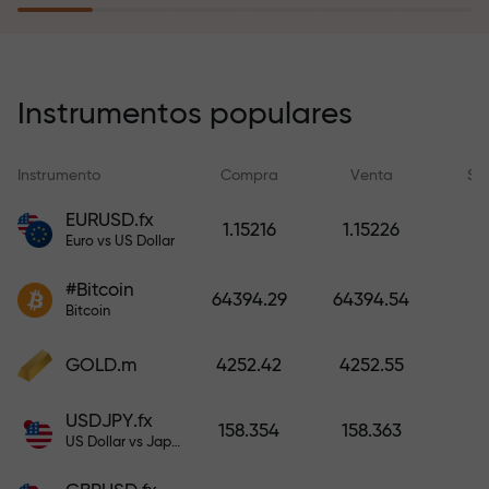
recargar su cuenta.
El programa de seguro de riesgos
compensa sus pérdidas y
Instrumentos populares
garantiza triplicar el beneficio
durante 6 meses. ¡Opere con
Instrumento
Compra
Venta
Sp
tranquilidad: su capital está
protegido!
EURUSD.fx
1.15216
1.15226
Euro vs US Dollar
Recargue la cuenta y obtenga un
#Bitcoin
bono mil veces mayor que su
64394.29
64394.54
Bitcoin
depósito. X1000 no es un error
tipográfico. Cuanto mayor sea el
GOLD.m
4252.42
4252.55
depósito, mayor será el
multiplicador.
USDJPY.fx
158.354
158.363
US Dollar vs Japanese Yen