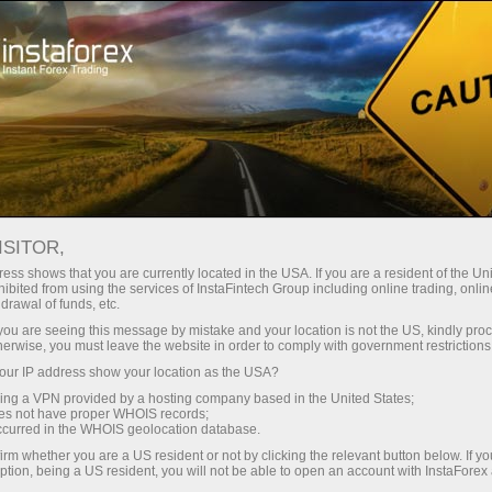
Spreads mínimos
— máximo beneficio
ISITOR,
ess shows that you are currently located in the USA. If you are a resident of the Uni
Bono del 30%
ibited from using the services of InstaFintech Group including online trading, online
Con InstaForex obtiene acceso a
drawal of funds, etc.
oportunidades realmente
en cada depósito
k you are seeing this message by mistake and your location is not the US, kindly pro
competitivas: apalancamiento de
herwise, you must leave the website in order to comply with government restrictions
hasta 1:5000, unos de los mejores
ur IP address show your location as the USA?
Velocidad
spreads y comisiones del
sing a VPN provided by a hosting company based in the United States;
mercado, así como condiciones
oes not have proper WHOIS records;
en el trading y en la pista
occurred in the WHOIS geolocation database.
atractivas para operar con
irm whether you are a US resident or not by clicking the relevant button below. If y
acciones e índices.
ption, being a US resident, you will not be able to open an account with InstaForex
Su propio bote de regalos
Hemos desarrollado un sistema